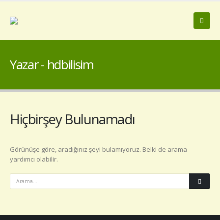
Yazar - hdbilisim
Hiçbirşey Bulunamadı
Görünüşe göre, aradığınız şeyi bulamıyoruz. Belki de arama
yardımcı olabilir.