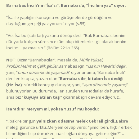
Barnabas İncili’nin ‘İsa’sı”, Barnabas’a, “İncilimi yaz” diyor:
“İsa ile yaptığım konuşma ve görüşmelerde gördüğüm ve
duyduğum gerçeği yazıyorum.” diyor (s.55).
“Ve, İsa bu (satırlar)ı yazana dönüp dedi: “Bak Barnabas, benim
dünyada kalışım süresince tüm olup bitenlerle ilgili olarak benim
İncili’mi…yazmalısın.” (Bölüm 221-s.365)
NOT
: Bizim “Barnabacılar”; mesela da,
Müfit Yüksel,
Prof.Dr.Mehmet Çelik gibiler
,Barnabas için, “
İsa’nın Havarisi değil
”,
yani, “
onun döneminde yaşamadı
” diyorlar ama, “Barnaba İncili”
denilen kitapta; yazarı olan “
Barnabas ile, kitabın İsa dediği
(Hz.İsa)
” sürekli konuşup duruyor; yani, “
aynı dönemde yaşamış
”
bulunuyorlar. Bu durumda, ileri sürülen tüm iddialar da hurafe,
ama biz “
kuyuya atılan taşı
” çıkarmak için devam ediyoruz..
İsa ‘adını’ Meryem mi, yoksa Yusuf mu koydu:
“..bakire bir gün
yalnızken odasına melek Cebrail girdi
..Bakire
meleği görünce ürktü..Meryem cevap verdi: “Şimdi ben, hiçbir erkek
bilmediğimi bilip dururken, nasıl oğlan dünyaya getireceğim?”…