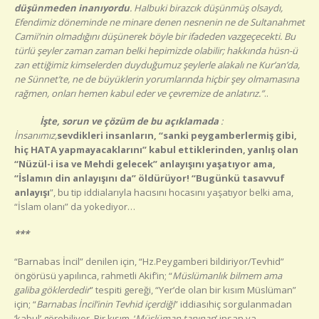
düşünmeden inanıyordu
. Halbuki birazcık düşünmüş olsaydı,
Efendimiz döneminde ne minare denen nesnenin ne de Sultanahmet
Camii’nin olmadığını düşünerek böyle bir ifadeden vazgeçecekti. Bu
türlü şeyler zaman zaman belki hepimizde olabilir; hakkında hüsn-ü
zan ettiğimiz kimselerden duyduğumuz şeylerle alakalı ne Kur’an’da,
ne Sünnet’te, ne de büyüklerin yorumlarında hiçbir şey olmamasına
rağmen, onları hemen kabul eder ve çevremize de anlatırız.”
..
İşte, sorun ve çözüm de bu açıklamada
:
İnsanımız,
sevdikleri insanların, “sanki peygamberlermiş gibi,
hiç HATA yapmayacaklarını” kabul ettiklerinden, yanlış olan
“Nüzül-i isa ve Mehdi gelecek” anlayışını yaşatıyor ama,
“İslamın din anlayışını da” öldürüyor! “
Bugünkü tasavvuf
anlayışı
”, bu tip iddialarıyla hacısını hocasını yaşatıyor belki ama,
“İslam olanı” da yokediyor…
***
“Barnabas İncil” denilen için, “Hz.Peygamberi bildiriyor/Tevhid”
öngörüsü yapılınca, rahmetli Akif’in; “
Müslümanlık bilmem ama
galiba göklerdedir
” tespiti gereği, “Yer’de olan bir kısım Müslüman”
için; “
Barnabas İncil’inin Tevhid içerdiği
” iddiasıhiç sorgulanmadan
‘kabul’ görebiliyor. Bir kısım, ‘
Müslüman tanınan
’ insan ya