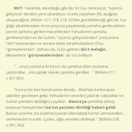
NOT
: Yukarıda, okunduğu gibi de, Hz.İsa, neresiyse, “üçüncü
gökyüzü” denilen yere çıkartılıyor, orada yaşarken (!!!), aşağıda
okuyacağınız, Bölüm -217, 218, 219, 220’de görülebileceği gibi de, İsa
göğe çıkartılmadan önce yeryüzü yaşamında çarmıha gerilecekken,
yerine çarmıha gerilen Havarilerden Yahuda’nın çarmıha
gerilmesinden ve de İsa’nın, “üçüncü gökyüzünden” yeryüzüne
“diri” inmesinden ve annesi dahil, etrafındakilerin O’nu
“görmelerinden”, dahası da, İsa’yı getiren
dört meleğin
,
Meryeme’e “
görünmelerinden
” de söz ediliyor:
“…onun yanısıra iki hırsızı da çarmıha ölüm cezasına
çarptırdılar…onu çıplak olarak çarmıha gerdiler…” (Bölüm-217,
s.357-361)
“Sonra her kes kendi evine döndü…Allah’tan korkmayan
şakirtler geceleyin gidip, Yehuda’nın cesedini çalarak sakladılar ve
İsa’nın yeniden dirildiğini yaydılar…
Nasıra’ya
çarmıhta ölmüş
bulunan hemşehrileri
İsa’nın yeniden dirildiği haberi geldi
.
Bunun üzerine, bu (satırları) yazan (
Barnabas
) İsa’nın annesinden…
sevinmesini rica etti. Çünkü, oğlu yeniden dirilmişti..” (Bölüm-218,
s.361, 362).