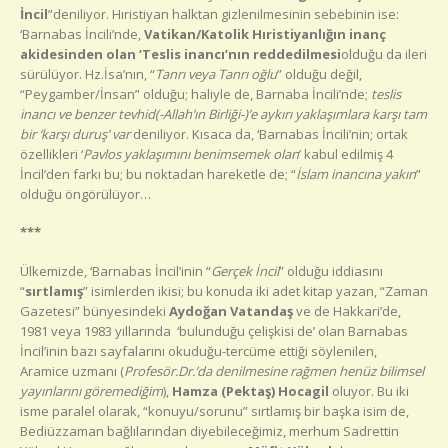
İncil
”deniliyor. Hıristiyan halktan gizlenilmesinin sebebinin ise:
‘Barnabas İncili’nde,
Vatikan/Katolik Hıristiyanlığın inanç
akidesinden
olan ‘Teslis inancı’nın reddedilmesi
olduğu da ileri
sürülüyor. Hz.İsa’nın, “
Tanrı veya Tanrı oğlu
” olduğu değil,
“Peygamber/İnsan” olduğu; haliyle de, Barnaba İncili’nde;
teslis
inancı ve benzer tevhid(-Allah’ın Birliği-)’e aykırı yaklaşımlara karşı tam
bir ‘karşı duruş’ var
deniliyor. Kısaca da, ‘Barnabas İncili’nin; ortak
özellikleri ‘
Pavlos yaklaşımını benimsemek olan
’ kabul edilmiş 4
İncil’den farkı bu; bu noktadan hareketle de; “
İslam inancına yakın
”
olduğu öngörülüyor…
***
Ülkemizde, ‘Barnabas İncil’inin “
Gerçek İncil
” olduğu iddiasını
“
sırtlamış
” isimlerden ikisi; bu konuda iki adet kitap yazan, “Zaman
Gazetesi” bünyesindeki
Aydoğan Vatandaş
ve de Hakkari’de,
1981 veya 1983 yıllarında ‘bulunduğu çelişkisi de’ olan Barnabas
İncil’inin bazı sayfalarını okuduğu-tercüme ettiği söylenilen,
Aramice uzmanı (
Profesör.Dr.’da denilmesine rağmen henüz bilimsel
yayınlarını göremediğim
),
Hamza (Pektaş) Hocagil
oluyor. Bu iki
isme paralel olarak, “konuyu/sorunu” sırtlamış bir başka isim de,
Bediüzzaman bağlılarından diyebileceğimiz, merhum Sadrettin