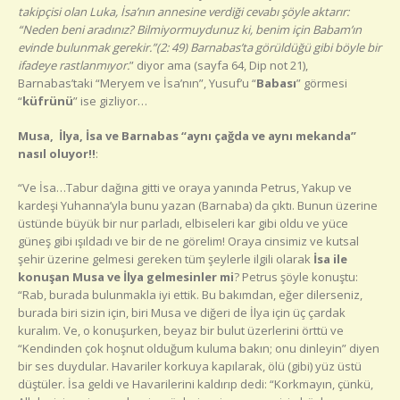
takipçisi olan Luka, İsa’nın annesine verdiği cevabı şöyle aktarır:
“Neden beni aradınız? Bilmiyormuydunuz ki, benim için Babam’ın
evinde bulunmak gerekir.”(2: 49) Barnabas’ta görüldüğü gibi böyle bir
ifadeye rastlanmıyor.
” diyor ama (sayfa 64, Dip not 21),
Barnabas’taki “Meryem ve İsa’nın”, Yusuf’u “
Babası
” görmesi
“
küfrünü
” ise gizliyor…
Musa, İlya, İsa ve Barnabas “aynı çağda ve aynı mekanda”
nasıl oluyor!!
:
“Ve İsa…Tabur dağına gitti ve oraya yanında Petrus, Yakup ve
kardeşi Yuhanna’yla bunu yazan (Barnaba) da çıktı. Bunun üzerine
üstünde büyük bir nur parladı, elbiseleri kar gibi oldu ve yüce
güneş gibi ışıldadı ve bir de ne görelim! Oraya cinsimiz ve kutsal
şehir üzerine gelmesi gereken tüm şeylerle ilgili olarak
İsa ile
konuşan Musa ve İlya gelmesinler mi
? Petrus şöyle konuştu:
“Rab, burada bulunmakla iyi ettik. Bu bakımdan, eğer dilerseniz,
burada biri sizin için, biri Musa ve diğeri de İlya için üç çardak
kuralım. Ve, o konuşurken, beyaz bir bulut üzerlerini örttü ve
“Kendinden çok hoşnut olduğum kuluma bakın; onu dinleyin” diyen
bir ses duydular. Havariler korkuya kapılarak, ölü (gibi) yüz üstü
düştüler. İsa geldi ve Havarilerini kaldırıp dedi: “Korkmayın, çünkü,