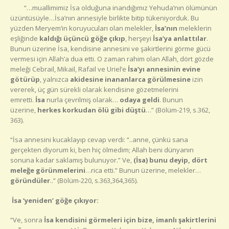
“…muallimimiz İsa olduğuna inandığımız Yehuda’nın ölümünün
üzüntüsüyle…İsa’nın annesiyle birlikte bitip tükeniyorduk. Bu
yüzden Meryem’in koruyucuları olan melekler,
İsa’nın
meleklerin
eşliğinde
kaldığı üçüncü göğe çıkıp
, herşeyi
İsa’ya anlattılar
.
Bunun üzerine İsa, kendisine annesini ve şakirtlerini görme gücü
vermesi için Allah’a dua etti. O zaman rahim olan Allah, dört gözde
meleği Cebrail, Mikail, Rafail ve Uriel’e
İsa’yı annesinin evine
götürüp
, yalnızca
akidesine inananlarca görülmesine
izin
vererek, üç gün sürekli olarak kendisine gözetmelerini
emretti.
İsa
nurla çevrilmiş olarak…
odaya geldi
. Bunun
üzerine,
herkes korkudan ölü gibi düştü
…” (Bölüm-219, s.362,
363).
“İsa annesini kucaklayıp cevap verdi: “..anne, çünkü sana
gerçekten diyorum ki, ben hiç ölmedim; Allah beni dünyanın
sonuna kadar saklamış bulunuyor.” Ve,
(İsa) bunu deyip,
dört
meleğe görünmelerini
…rica etti.” Bunun üzerine, melekler…
göründüler
..” (Bölüm-220, s.363,364,365).
İsa ‘yeniden’ göğe çıkıyor
:
“Ve, sonra
İsa kendisini görmeleri için bize, imanlı şakirtlerini