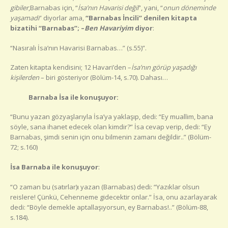
gibiler
,Barnabas için, “
İsa’nın Havarisi değil
”, yani, “
onun döneminde
yaşamadı
” diyorlar ama,
“Barnabas İncili” denilen kitapta
bizatihi “Barnabas”; –
Ben Havariyim
diyor
:
“Nasıralı İsa’nın Havarisi Barnabas…” (s.55)”.
Zaten kitapta kendisini; 12 Havari’den –
İsa’nın görüp yaşadığı
kişilerden
– biri gösteriyor (Bölüm-14, s.70). Dahası…
Barnaba İsa ile konuşuyor:
“Bunu yazan gözyaşlarıyla İsa’ya yaklaşıp, dedi: “Ey muallim, bana
söyle, sana ihanet edecek olan kimdir?” İsa cevap verip, dedi: “Ey
Barnabas, şimdi senin için onu bilmenin zamanı değildir..” (Bölüm-
72; s.160)
İsa Barnaba ile konuşuyor
:
“O zaman bu (satırlar)ı yazan (Barnabas) dedi: “Yazıklar olsun
reislere! Çünkü, Cehenneme gidecektir onlar.” İsa, onu azarlayarak
dedi: “Böyle demekle aptallaşıyorsun, ey Barnabas!..” (Bölüm-88,
s.184).