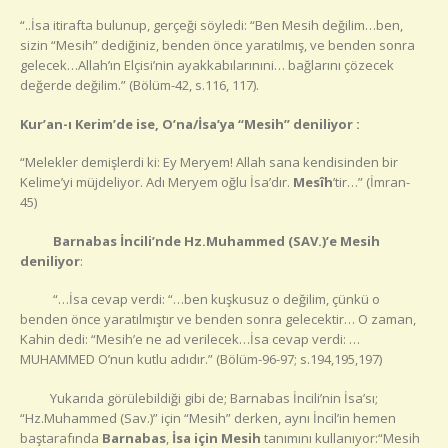
“..İsa itirafta bulunup, gerçeği söyledi: “Ben Mesih değilim…ben,
sizin “Mesih” dediğiniz, benden önce yaratılmış, ve benden sonra
gelecek…Allah’ın Elçisi’nin ayakkabılarınıni… bağlarını çözecek
değerde değilim.” (Bölüm-42, s.116, 117).
Kur’an-ı Kerim’de ise, O’na/İsa’ya “Mesih” deniliyor :
“Melekler demişlerdi ki: Ey Meryem! Allah sana kendisinden bir
Kelime’yi müjdeliyor. Adı Meryem oğlu İsa’dır.
Mesîh
’tir…” (İmran-
45)
Barnabas İncili’nde Hz.Muhammed (SAV.)’e Mesih
deniliyor
:
“…İsa cevap verdi: “…ben kuşkusuz o değilim, çünkü o
benden önce yaratılmıştır ve benden sonra gelecektir… O zaman,
Kahin dedi: “Mesih’e ne ad verilecek…İsa cevap verdi: …
MUHAMMED O’nun kutlu adıdır.” (Bölüm-96-97; s.194,195,197)
Yukarıda görülebildiği gibi de; Barnabas İncili’nin İsa’sı;
“Hz.Muhammed (Sav.)” için “Mesih” derken, aynı İncil’in hemen
baştarafında
Barnabas
,
İsa için Mesih
tanımını kullanıyor:“Mesih