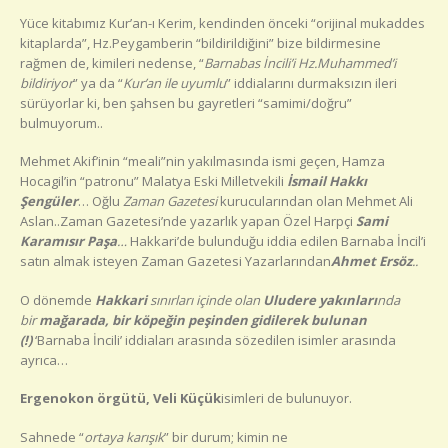
Yüce kitabımız Kur’an-ı Kerim, kendinden önceki “orijinal mukaddes
kitaplarda”, Hz.Peygamberin “bildirildiğini” bize bildirmesine
rağmen de, kimileri nedense, “
Barnabas İncili’i Hz.Muhammed’i
bildiriyor
” ya da “
Kur’an ile uyumlu
” iddialarını durmaksızın ileri
sürüyorlar ki, ben şahsen bu gayretleri “samimi/doğru”
bulmuyorum..
Mehmet Akif’inin “meali”nin yakılmasında ismi geçen, Hamza
Hocagil’in “patronu” Malatya Eski Milletvekili
İsmail Hakkı
Şengüler
… Oğlu
Zaman Gazetesi
kurucularından olan Mehmet Ali
Aslan..Zaman Gazetesi’nde yazarlık yapan Özel Harpçi
Sami
Karamısır Paşa
…
Hakkari’de bulunduğu iddia edilen Barnaba İncil’i
satın almak isteyen Zaman Gazetesi Yazarlarından
Ahmet Ersöz
..
O dönemde
Hakkari
sınırları içinde olan
Uludere yakınları
nda
bir
mağarada, bir köpeğin peşinden gidilerek bulunan
(!)
‘Barnaba İncili’ iddiaları arasında sözedilen isimler arasında
ayrıca…
Ergenokon örgütü, Veli Küçük
isimleri de bulunuyor.
Sahnede “
ortaya karışık
” bir durum; kimin ne