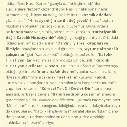
iddia, “Özel Harp Dairesi” gazıyla da “birleştirilerek”, ileri
sürülenlere “lezzet” kazandırılıyor! Nasıl bir akıl buna inanır
bilemem değil, biliyorum da (!), “sözde İncil” “
kozmik odadan
”
çıkarılınca (!), “
Hıristiyanlığın tarihi değişecek
”, hatta “toptan
Müslüman olmaları da” sözkonusu oluyormuş. Oysa, ortada
bir
kandırmaca
var, çünkü, sözedilmesi gereken, “
Hıristiyanlık
değil, Katolik Hıristiyanlık
” olduğu gerçeği gizleniliyor. Ortadaki
iddiacıların, amaçladıklarının, “
Da Vinci Şifresi kitapları ve
filmiyle
” amaçlananın “aynı olduğu”; tıpkı da, “
Aytunç Altındal’lı
çalışmalar
” gibi, “sadece kötü” o olduğu kabul edilen “
Katolik
Hıristiyanlığa
” yapılan ‘saldırı’ olduğu için de, ünlü “
Katolik
Hıristiyan aktör Mel Gibson
”, Hzi.İsa’nın, “
Tanrı ve Tanrının oğlu
”
olduğu şeklindeki “
inancına/akidesine
” yapılan saldırılara karşı,
“Mesaj-Tutku” filmini çekerek, “
nefretini
” kusuyor! Katolik
Hıristiyanlık, “inançlarına” yapılan saldırılara karşı “nefsi müdafa”
yaparken, ortadaki, “
Küresel Tek Dil-Devlet-Din
” kurulması
amacını; bir başka deyişle, “
Babil Sendromu çözümü
” amacını
göremeyen ya da –
kalpleri ben bilemem
– “görmek istemeyen” bazı
“Müslüman” olarak tanıdığımız-bildiğimiz insanlar; dolaylı olarak ya
da direk olarak, “Katolik Hıristiyanlığa” paralel olarak “İslam olana
da” yapılan, “Fundemantalist Anglosakson-Judea ortaklığı”
saldırılarına “destek” veriyor.