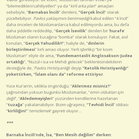
“bilemedikleri/cahiliyetleri” ya da “
kirli arka plan
” amaçları
sebebiyle, “
Barnabas İncili
” denileni,
“Gerçek İncil
” olarak
yüceltebiliyor.
Pavlos yaklaşımını benimsediği
kabul edilen “4 İncil”
daha önceleri de Müslümanlarca kabul edilmiyordu ama, bu defa
daha şiddetle reddedilip, “
Gerçek İsevilik
” denilen bir ‘
hurafe
’
Müslüman olanın kucağına “bomba” olarak konuluyor. Fakat, asıl
konulan, “
Gerçek Yahudilik!!
”; haliyle de, “
dinlerin
birleştirilmesi
” kirli amacı oluyor. Yerli işbirlikçi “bir kısım
Müslüman” eliyle de ama, “
Fundemantaslit Anglosakson-Judea
ortaklığı
”, “Nüzül-i isa ve Mehdi gelecek” beklentisindekilerin
desteğiyle de, ‘
Pavlos Hıristiyanlığı
’ deyip
“Katolik Hıristiyanlığı”
yokettirken, “İslam olanı da” reforme ettiriyor.
Yüce Kur’an’ın, sıklıkla öngördüğü; “
Akletmez misiniz?
”
çağrısından yoksun bugünkü Müslümanlar, “
emin oldukları için
değil
”, “
Akledemeyişleri
” yüzünden kendilerine hazırlanan
“
tuzağa
” yakalanabiliyor. Bizim uğraşımız,
“Tevhidi İncil
” iddiası
“
kirliliğini”
‘
temizlemek
’ gayreti oluyor…
***
Barnaba İncili’nde, İsa, “Ben Mesih değilim” derken
: