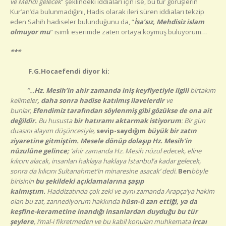
ve Mehdi gelecek
” şeklindeki iddiaları için ise, bu tür görüşlerin
Kur’an’da bulunmadığını, Hadis olarak ileri süren iddiaları tekzip
eden Sahih hadiseler bulunduğunu da, “
İsa’sız, Mehdisiz islam
olmuyor mu
” isimli eserimde zaten ortaya koymuş buluyorum…
***
F.G.Hocaefendi diyor ki:
“…
Hz. Mesih’in ahir zamanda iniş keyfiyetiyle ilgili
birtakım
kelimeler
, daha sonra hadise katılmış ilavelerdir
ve
bunlar,
Efendimiz tarafından söylenmiş gibi gözükse de ona ait
değildir.
Bu hususta
bir hatıramı aktarmak istiyorum
: Bir gün
duasını alayım düşüncesiyle,
sevip-saydığım
büyük bir zatın
ziyaretine gitmiştim. Mesele dönüp dolaşıp Hz. Mesih’in
nüzulüne gelince;
‘ahir zamanda Hz. Mesih nüzul edecek, eline
kılıcını alacak, insanları haklaya haklaya İstanbul’a kadar gelecek,
sonra da kılıcını Sultanahmet’in minaresine asacak’ dedi.
Ben
böyle
birisinin
bu şekildeki açıklamalarına şaşıp
kalmıştım.
Haddizatında çok zeki ve aynı zamanda Arapça’ya hakim
olan bu zat, zannediyorum hakkında
hüsn-ü zan ettiği, ya da
keşfine-kerametine inandığı insanlardan duyduğu bu tür
şeylere
, i’mal-i fikretmeden ve bu kabil konuları muhkemata
ircaı