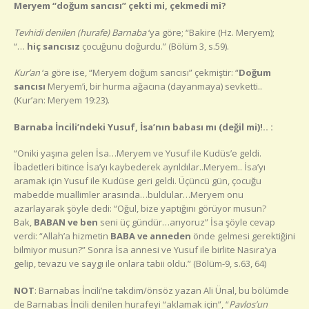
Meryem “doğum sancısı” çekti mi, çekmedi mi?
Tevhidi denilen (hurafe) Barnaba
‘ya göre; “Bakire (Hz. Meryem);
“…
hiç sancısız
çocuğunu doğurdu.” (Bölüm 3, s.59).
Kur’an
‘a göre ise, “Meryem doğum sancısı” çekmiştir: “
Doğum
sancısı
Meryem’i, bir hurma ağacına (dayanmaya) sevketti..
(Kur’an: Meryem 19:23).
Barnaba İncili’ndeki Yusuf, İsa’nın babası mı (değil mi)!.. :
“Oniki yaşına gelen İsa…Meryem ve Yusuf ile Kudüs’e geldi.
İbadetleri bitince İsa’yı kaybederek ayrıldılar..Meryem.. İsa’yı
aramak için Yusuf ile Kudüse geri geldi. Üçüncü gün, çocuğu
mabedde muallimler arasında…buldular…Meryem onu
azarlayarak şöyle dedi: “Oğul, bize yaptığını görüyor musun?
Bak,
BABAN ve ben
seni üç gündür…arıyoruz” İsa şöyle cevap
verdi: “Allah’a hizmetin
BABA ve anneden
önde gelmesi gerektiğini
bilmiyor musun?” Sonra İsa annesi ve Yusuf ile birlite Nasıra’ya
gelip, tevazu ve saygı ile onlara tabii oldu.” (Bölüm-9, s.63, 64)
NOT
: Barnabas İncili’ne takdim/önsöz yazan Ali Ünal, bu bölümde
de Barnabas İncili denilen hurafeyi “aklamak için”, “
Pavlos’un