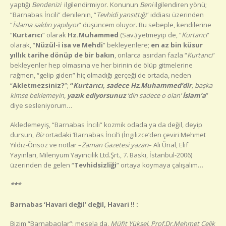
yaptığı
Bendenizi
ilgilendirmiyor. Konunun
Beni
ilgilendiren yönü;
“Barnabas İncili” denilenin, “
Tevhidi yansıttığı
” iddiası üzerinden
“
İslama saldırı yapılıyor
” düşüncem oluyor. Bu sebeple, kendilerine
“
Kurtarıcı
” olarak
Hz.Muhammed
(Sav.) yetmeyip de, “
Kurtarıcı
”
olarak, “
Nüzül-i isa ve Mehdi
” bekleyenlere;
en az bin küsur
yıllık tarihe dönüp de bir bakın
, onlarca asırdan fazla “
Kurtarıcı
”
bekleyenler hep olmasına ve her birinin de ölüp gitmelerine
rağmen, “gelip giden” hiç olmadığı gerçeği de ortada, neden
“
Akletmezsiniz?
”;
“
Kurtarıcı, sadece Hz.Muhammed’dir
, başka
kimse beklemeyin,
yazık ediyorsunuz
‘din sadece o olan’
İslam’a
”
diye sesleniyorum…
Akledemeyiş, “Barnabas İncili” kozmik odada ya da değil, deyip
dursun,
Biz
ortadaki ‘Barnabas İncil’i (İngilizce’den çeviri Mehmet
Yıldız-Önsöz ve notlar –
Zaman Gazetesi yazarı
– Ali Ünal, Elif
Yayınları, Milenyum Yayıncılık Ltd.Şrt., 7. Baskı, İstanbul-2006)
üzerinden de gelen “
Tevhidsizliği
” ortaya koymaya çalışalım…
***
Barnabas ‘Havari değil’ değil, Havari !! :
Bizim “Barnabacılar”; mesela da,
Müfit Yüksel, Prof.Dr.Mehmet Çelik