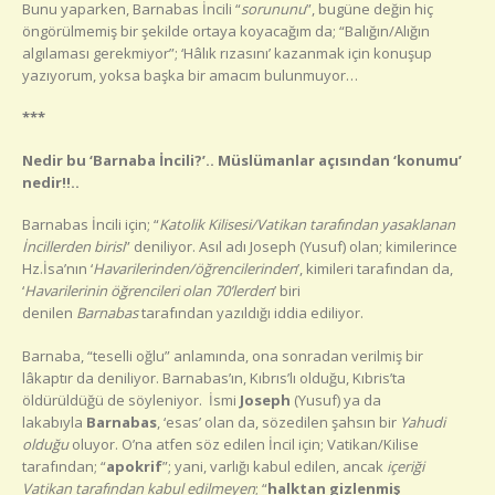
Bunu yaparken, Barnabas İncili “
sorununu
”, bugüne değin hiç
öngörülmemiş bir şekilde ortaya koyacağım da; “Balığın/Alığın
algılaması gerekmiyor”; ‘Hâlık rızasını’ kazanmak için konuşup
yazıyorum, yoksa başka bir amacım bulunmuyor…
***
Nedir bu ‘Barnaba İncili?’.. Müslümanlar açısından ‘konumu’
nedir!!..
Barnabas İncili için; “
Katolik Kilisesi/Vatikan
tarafından yasaklanan
İncillerden birisi
” deniliyor. Asıl adı Joseph (Yusuf) olan; kimilerince
Hz.İsa’nın ‘
Havarilerinden/
öğrencilerinden
’, kimileri tarafından da,
‘
Havarilerinin öğrencileri olan 70’lerden
’ biri
denilen
Barnabas
tarafından yazıldığı iddia ediliyor.
Barnaba, “teselli oğlu” anlamında, ona sonradan verilmiş bir
lâkaptır da deniliyor. Barnabas’ın, Kıbrıs’lı olduğu, Kıbris’ta
öldürüldüğü de söyleniyor. İsmi
Joseph
(Yusuf) ya da
lakabıyla
Barnabas
, ‘esas’ olan da, sözedilen şahsın bir
Yahudi
olduğu
oluyor. O’na atfen söz edilen İncil için; Vatikan/Kilise
tarafından; “
apokrif
”; yani, varlığı kabul edilen, ancak
içeriği
Vatikan tarafından kabul edilmeyen
; “
halktan gizlenmiş