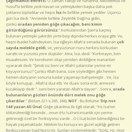
çağırmamızı emretti
. O zaman Yakup ve Yuhanna, Nikodemus ve
Yusuf’la birlikte yedi Havari ve yetmişikiden başka daha pek
çoklarını topladılar ve hepsi
İsa
ile birlikte yemek yediler. Üçüncü
gün İsa dedi: “Annemle birlikte Zeytinlik Dağı’na gidin,
çünkü
oradan yeniden göğe çıkacağım, beni kimin
götürdüğünü görürsünüz
.” Korkularından Şam’a kaçmış
bulunan yetmişiki şakirdin yirmi beşi dışında herkes oraya gitti. Ve,
hepsi ibadet halindeyken, İsa öğleyin Allah’a senada bulunan
çok
sayıda melekle geldi
, ve, yeryüzünün nuru herkesi korkudan
sarattı ve yüzüstü yere düştüler. Ama, İsa..dedi: “Korkmayın, ben
muaalinizim. Ve kendisinin ölüp yeniden dirildiğine inananları
uyararak dedi: “Şimdi siz beni ve Allah’ı yalancılar yerine mi
koyuyorsunuz? Çünkü Allah bana, size söylediğim gibi hemen
hemen dünyanın sonuna kadar yaşamayı bahşetmiştir…Ve, İsa
böyle konuşup…Allah’a dua etti. Ve duası sona erdi, annesini
kucaklayıp dedi: “..seni beni yaratan Allah’a dayan”…Sonra,
orada
bulunanların gözleri önünde dört melek onu göğe
çıkardılar
.” (Bölüm 221-s.365, 366).
NOT
: Bu Bölüme
‘Dip not
144’
yazan Ali Ünal
; Göğe çıkarılma ile ilgili olarak; “Hz.İsa’nın
öldürülmediği kesindir…onun (Hz.İsa’nın) insanlık için yerine
getireceği özel bir fonksiyonu vardır…O (-İsa) bizim bilmediğimiz bir
hayatı yaşamaktadır. Nitekim bu konuya en güzel açıklığı getiren
Bediüzzaman Said Nursi Hz. Şunları söylemektedir: “SUAL: Hz. Hızır