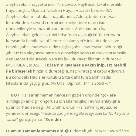
aleyhsselam hayyatta mıdır?.. Elcevap: Hayttadır, fakat meratib-i
hayat beştir…Üçüncü Tabaka-i Hayat: Hazret-i İdris ve İSA
Aleyhisselam’ın tabaka-i hayatlarıdır…Adeta, beden-i mesali
letafetinde ve cesed-i necmi mu-raniyetinde olan cism-i
dünyevileriyle semavatta bulunurlar. Ahirzamanda İsa
Aleyhisselam gelecek…tabii felsefenin açacağı küfür cereyanı
karşısında İsevîlik tasaffi ederek islamiyet’e inkilab edecek ve
İsevilik şahs-i manevisi o dinsizliğin şahs-i manevisini öldürdüğü
gibi, Hz.İsa Aleyhisselam’da o dinsizliğin şahs-i manevisini temsile
den Deccal’i öldürecek, yani inkâr-ı Ulu-hiyet fikrinini öldürecek
(MEKTUBAT, 8: 3-5)….
Hz.İsa’nın Kıyamet’e yakın inip, Hz.Mehdi
ile birleşerek
hınzırı öldüreceğini..haçı kıracağını kabul ediyoruz.
Bu konudaki Hadisler Kütüb-ü Sitte dahil tüm Sahih Hadis
kitaplarında geçtiği gibi.. (Ali Ünal, Dip not : 144, s.366-370)”
NOT
: Hz.İsa’nın hemen herkesin gözleri önünde “göklere
alındığı/çıkarıldığı” öngörüsü için İslamdışılık; Tevhid anlayışına
uyan bir hadise değil. Ali Ünal’ın, onun (Hz.İsa’nın) yeryüzüne
yeniden döneceği, “
insanlık için yerine getireceği özel bir fonksiyonu
vardır
” görüşüşü ise, “
Son din
İslam’ın tamamlanmamış olduğu
” demek gibi oluyor. “
Nüzül-i İsa