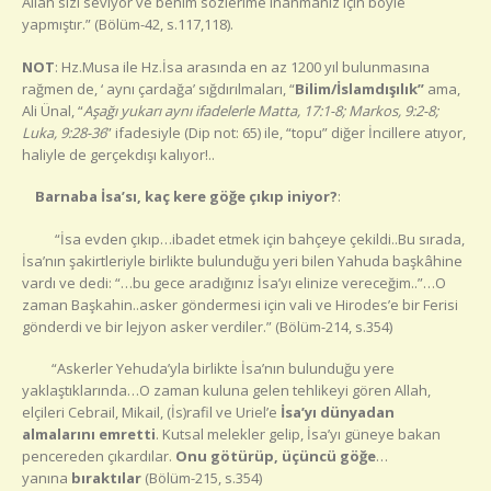
Allah sizi seviyor ve benim sözlerime inanmanız için böyle
yapmıştır.” (Bölüm-42, s.117,118).
NOT
: Hz.Musa ile Hz.İsa arasında en az 1200 yıl bulunmasına
rağmen de, ‘ aynı çardağa’ sığdırılmaları, “
Bilim/İslamdışılık”
ama,
Ali Ünal, “
Aşağı yukarı aynı ifadelerle Matta, 17:1-8; Markos, 9:2-8;
Luka, 9:28-36
” ifadesiyle (Dip not: 65) ile, “topu” diğer İncillere atıyor,
haliyle de gerçekdışı kalıyor!..
Barnaba İsa’sı, kaç kere göğe çıkıp iniyor?
:
“İsa evden çıkıp…ibadet etmek için bahçeye çekildi..Bu sırada,
İsa’nın şakirtleriyle birlikte bulunduğu yeri bilen Yahuda başkâhine
vardı ve dedi: “…bu gece aradığınız İsa’yı elinize vereceğim..”…O
zaman Başkahin..asker göndermesi için vali ve Hirodes’e bir Ferisi
gönderdi ve bir lejyon asker verdiler.” (Bölüm-214, s.354)
“Askerler Yehuda’yla birlikte İsa’nın bulunduğu yere
yaklaştıklarında…O zaman kuluna gelen tehlikeyi gören Allah,
elçileri Cebrail, Mikail, (İs)rafil ve Uriel’e
İsa’yı dünyadan
almalarını emretti
. Kutsal melekler gelip, İsa’yı güneye bakan
pencereden çıkardılar.
Onu götürüp, üçüncü göğe
…
yanına
bıraktılar
(Bölüm-215, s.354)