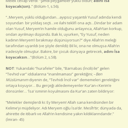
Melek cevap verdi: “Şimdi peygamber yüklü oldun;
adını İsa
koyacak(sın)
..” (Bölüm-1, s.56).
“..Meryem, yüklü olduğundan…ayıpsız yaşantılı Yusuf adında kendi
soyundan bir yoldaş seçti…ve ilahi teklifi ona açtı…Dindar bir adam
olan Yusuf, Meryem’in hamile olduğunu anlayınca, Allah’tan korkup,
ondan ayrılmayı düşündü. Bak ki, uyurken, “Ey Yusuf, neden
kadının Meryem’i bırakmayı düşünüyorsun?” diye Allah’ın meleği
tarafından uyarıldı (ve şöyle denildi): Bil ki, ona ne olmuşsa Allah’ın
iradesiyle olmuştur. Bakire, bir çocuk dünyaya getirecek,
adını İsa
koyacaksın
…”(Bölüm 2, s.58).
NOT
: Yukarıdaki “hurafeler” bile, “Barnabas (İncili) ile” gelen
“Tevhid var” iddialarına “inanılmaması” gerektiğini; –
Ben
Müslümanım
diyenin de, “Tevhidi İncil var” dememeleri gerektiğini
ortaya koyuyor… Bu gerçeği akledemeyenler Kur’an-ı Kerim’e
dönsünler… ‘İsa’ isminin koyulmasını da Kur’an zaten bildiriyor:
“Melekler demişlerdi ki: Ey Meryem! Allah sana kendisinden bir
Kelime’yi müjdeliyor. Adı Meryem oğlu İsa’dır. Mesîh’tir; dünyada da,
ahirette de itibarlı ve Allah’ın kendisine yakın kıldıklarındandır.”
(İmran- 45)