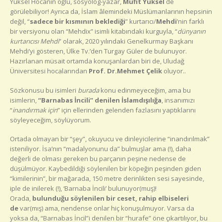
Yüksel Hocanın oğlu, sosyolog-yazar,
Müfit Yüksel
de
görülebiliyor! Ayrıca da, İslam âlemindeki Müslümanlarının hepsinin
değil, “
sadece bir kısmının beklediği
” kurtarıcı/
Mehdi
’nin farklı
bir versiyonu olan “Mehdix” isimli kitabındaki kurguyla, “
dünyanın
kurtarıcısı Mehdi
” olarak, 2020 yılındaki Genelkurmay Başkanı
Mehdi’yi gösteren, Ülke Tv.’den Turgay Güler de bulunuyor.
Hazırlanan müsait ortamda konuşanlardan biri de, Uludağ
Üniversitesi hocalarından
Prof. Dr.Mehmet Çelik
oluyor..
Sözkonusu bu isimleri
burada
konu edinmeyeceğim, ama bu
isimlerin,
“Barnabas İncili” denilen İslamdışılığa
, insanımızı
“
inandırmak için
” için ellerinden gelenden fazlasını yaptıklarını
söyleyeceğim, söylüyorum.
Ortada olmayan bir “şey”, okuyucu ve dinleyicilerine “inandırılmak”
isteniliyor. İsa’nın “madalyonunu da” bulmuşlar ama (!), daha
değerli de olması gereken bu parçanın peşine nedense de
düşülmüyor. Kaybedildiği söylenilen bir köpeğin peşinden giden
“kimilerinin”, bir mağarada, 150 metre derinlikten sesi sayesinde,
iple de inilerek (!), ‘Barnaba İncili’ bulunuyor(muş)!
Orada,
bulunduğu söylenilen bir ceset, rahip elbiseleri
de
var(mış) ama, nendense onlar hiç konuşulmuyor. Varsa da
yoksa da, “Barnabas İncil”i denilen bir “hurafe” öne çıkartılıyor, bu