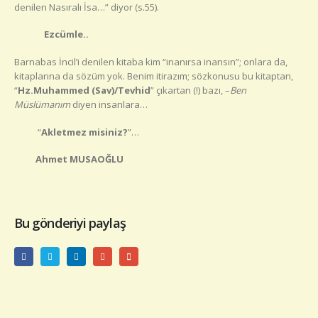
denilen Nasıralı İsa…” diyor (s.55).
Ezcümle..
Barnabas İncil’i denilen kitaba kim “inanırsa inansın”; onlara da,
kitaplarına da sözüm yok. Benim itirazım; sözkonusu bu kitaptan,
“
Hz.Muhammed (Sav)/Tevhid
” çıkartan (!) bazı, –
Ben
Müslümanım
diyen insanlara…
“
Akletmez misiniz?
”…
Ahmet MUSAOĞLU
Bu gönderiyi paylaş