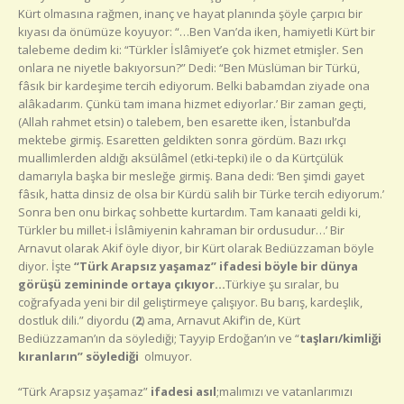
Kürt olmasına rağmen, inanç ve hayat planında şöyle çarpıcı bir
kıyası da önümüze koyuyor: “…Ben Van’da iken, hamiyetli Kürt bir
talebeme dedim ki: “Türkler İslâmiyet’e çok hizmet etmişler. Sen
onlara ne niyetle bakıyorsun?” Dedi: “Ben Müslüman bir Türkü,
fâsık bir kardeşime tercih ediyorum. Belki babamdan ziyade ona
alâkadarım. Çünkü tam imana hizmet ediyorlar.’ Bir zaman geçti,
(Allah rahmet etsin) o talebem, ben esarette iken, İstanbul’da
mektebe girmiş. Esaretten geldikten sonra gördüm. Bazı ırkçı
muallimlerden aldığı aksülâmel (etki-tepki) ile o da Kürtçülük
damarıyla başka bir mesleğe girmiş. Bana dedi: ‘Ben şimdi gayet
fâsık, hatta dinsiz de olsa bir Kürdü salih bir Türke tercih ediyorum.’
Sonra ben onu birkaç sohbette kurtardım. Tam kanaati geldi ki,
Türkler bu millet-i İslâmiyenin kahraman bir ordusudur…’ Bir
Arnavut olarak Akif öyle diyor, bir Kürt olarak Bediüzzaman böyle
diyor. İşte
“Türk Arapsız yaşamaz” ifadesi böyle bir dünya
görüşü zemininde ortaya çıkıyor…
Türkiye şu sıralar, bu
coğrafyada yeni bir dil geliştirmeye çalışıyor. Bu barış, kardeşlik,
dostluk dili.” diyordu (
2
) ama, Arnavut Akif’in de, Kürt
Bediüzzaman’ın da söylediği; Tayyip Erdoğan’ın ve “
taşları/kimliği
kıranların” söylediği
olmuyor.
“Türk Arapsız yaşamaz”
ifadesi asıl
;malımızı ve vatanlarımızı