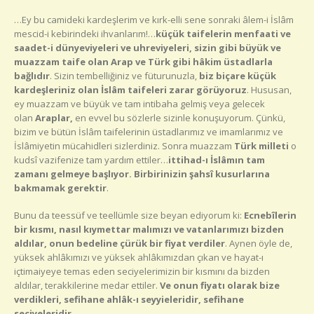
…Ey bu camideki kardeşlerim ve kırk-elli sene sonraki âlem-i İslâm
mescid-i kebirindeki ihvanlarım!…
küçük taifelerin menfaati ve
saadet-i dünyeviyeleri ve uhreviyeleri, sizin gibi büyük ve
muazzam taife olan Arap ve Türk gibi hâkim üstadlarla
bağlıdır
. Sizin tembelliğiniz ve füturunuzla,
biz biçare küçük
kardeşleriniz olan İslâm taifeleri zarar görüyoruz
. Hususan,
ey muazzam ve büyük ve tam intibaha gelmiş veya gelecek
olan
Araplar,
en evvel bu sözlerle sizinle konuşuyorum. Çünkü,
bizim ve bütün İslâm taifelerinin üstadlarımız ve imamlarımız ve
İslâmiyetin mücahidleri sizlerdiniz. Sonra muazzam
Türk milleti
o
kudsî vazifenize tam yardım ettiler…
ittihad-ı İslâmın tam
zamanı gelmeye başlıyor. Birbirinizin şahsî kusurlarına
bakmamak gerektir
.
Bunu da teessüf ve teellümle size beyan ediyorum ki:
Ecnebîlerin
bir kısmı, nasıl kıymettar malımızı ve vatanlarımızı bizden
aldılar, onun bedeline çürük bir fiyat verdiler
. Aynen öyle de,
yüksek ahlâkımızı ve yüksek ahlâkımızdan çıkan ve hayat-ı
içtimaiyeye temas eden seciyelerimizin bir kısmını da bizden
aldılar, terakkilerine medar ettiler.
Ve onun fiyatı olarak bize
verdikleri, sefihane ahlâk-ı seyyieleridir, sefihane
seciyeleridir
.