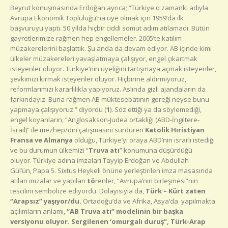
Beyrut konuşmasında Erdoğan ayrıca; “Türkiye o zamanki adıyla
Avrupa Ekonomik Topluluğu’na üye olmak için 1959’da ilk
başvuruyu yaptı. 50 yılda hiçbir ciddi somut adım atılamadı. Bütün
gayretlerimize rağmen hep engellemeler. 2005’te katılım
müzakerelerini başlattık. Şu anda da devam ediyor. AB içinde kimi
ülkeler müzakereleri yavaşlatmaya çalışıyor, engel çıkartmak
isteyenler oluyor. Türkiye’nin üyeliğini tartışmaya açmak isteyenler,
şevkimizi kırmak isteyenler oluyor. Hiçbirine aldırmıyoruz,
reformlarımızı kararlılıkla yapıyoruz. Aslında gizli ajandaların da
farkındayız. Buna rağmen AB müktesebatının gereği neyse bunu
yapmaya çalışıyoruz.” diyordu (
1
). Söz ettiği ya da söylemediği,
engel koyanların, “Anglosakson-Judea ortaklığı (ABD-İngiltere-
İsrail)” ile mezhep/din çatışmasını sürdüren
Katolik Hıristiyan
Fransa ve Almanya
olduğu, Türkiye’yi oraya ABD’nin ısrarlı istediği
ve bu durumun ülkemizi “
Truva atı
” konumuna düşürdüğü
oluyor. Türkiye adına imzaları Tayyip Erdoğan ve Abdullah
Gül’ün, Papa 5. Sixtus Heykeli önüne yerleştirilen imza masasında
atılan imzalar ve yapılan
tö
renler, “Avrupa’nın birleşmesi”nin
tescilini sembolize ediyordu. Dolayısıyla da,
Türk – Kürt zaten
“Arapsız” yaşıyor/du.
Ortadoğu’da ve Afrika, Asya’da yapılmakta
açılımların anlamı,
“AB Truva atı” modelinin bir başka
versiyonu oluyor. Sergilenen ‘omurgalı duruş”, Türk-Arap