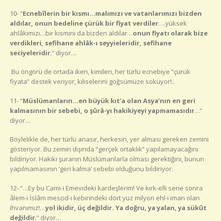
10- “
Ecnebîlerin bir kısmı…malımızı ve vatanlarımızı bizden
aldılar, onun bedeline çürük bir fiyat verdiler
….yüksek
ahlâkımızı…bir kısmını da bizden aldılar…
onun fiyatı olarak bize
verdikleri, sefihane ahlâk-ı seyyieleridir, sefihane
seciyeleridir
.” diyor…
Bu öngörü de ortada iken, kimileri, her türlü ecnebiye “çürük
fiyata” destek veriyor, kiliselerini göğsümüze sokuyor!..
11- “
Müslümanların…en büyük kıt’a olan Asya’nın en geri
kalmasının bir sebebi, o şûrâ-yı hakikiyeyi yapmamasıdır
…”
diyor…
Böylelikle de, her türlü anasır, herkesin, yer alması gereken zemini
gösteriyor. Bu zemin dışında “gerçek ortaklık” yapılamayacağını
bildiriyor. Hakiki şuranın Müslümanlarla olması gerektiğini, bunun
yapılmamasının ‘geri kalma’ sebebi olduğunu bildiriyor.
12- “…Ey bu Cami-i Emevideki kardeşlerim! Ve kırk-elli sene sonra
âlem-i İslâm mescid-i kebirindeki dört yüz milyon ehl-i iman olan
ihvanımız!…
yol ikidir, üç değildir. Ya doğru, ya yalan, ya sükût
değildir
.” diyor…