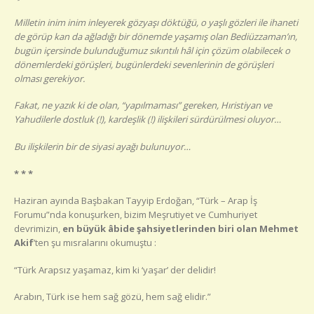
Milletin inim inim inleyerek gözyaşı döktüğü, o yaşlı gözleri ile ihaneti
de görüp kan da ağladığı bir dönemde yaşamış olan Bediüzzaman’ın,
bugün içersinde bulunduğumuz sıkıntılı hâl için çözüm olabilecek o
dönemlerdeki görüşleri, bugünlerdeki sevenlerinin de görüşleri
olması gerekiyor.
Fakat, ne yazık ki de olan, “yapılmaması” gereken, Hıristiyan ve
Yahudilerle dostluk (!), kardeşlik (!) ilişkileri sürdürülmesi oluyor…
Bu ilişkilerin bir de siyasi ayağı bulunuyor…
* * *
Haziran ayında Başbakan Tayyip Erdoğan, “Türk – Arap İş
Forumu”nda konuşurken, bizim Meşrutiyet ve Cumhuriyet
devrimizin,
en büyük âbide şahsiyetlerinden biri olan Mehmet
Akif
’ten şu mısralarını okumuştu :
“Türk Arapsız yaşamaz, kim ki ‘yaşar’ der delidir!
Arabın, Türk ise hem sağ gözü, hem sağ elidir.”