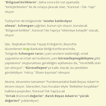
“
Bölgesel birliklerin
”, daha sonra bir üst aşamada
“birleştirilmeleri” ile de ortaya çıkacak olan, “Küresel –Tek- Yapı”
oluyor.
Türkiye’nin de bölgesinde “
vizeler kaldırılıyor
olması
”,
Schengen
çağrıları, bunun için oluyor, kurulacak
“Bölgesel birlikler”, Küresel Tek Yapı’ya “eklentiye kolaylık” olacak,
oluyor.
İşte, Başbakan Recep Tayyip Erdoğan’ın, Beyrut’ta
düzenlenen
Arap
Bankalar Birliği Konferansı’nda,
“bölgede
Schengen tarzı
(
-yani sınırların kaldırıldığı, ortak
uygulama ve ortak veri kullanımı, yani
küreselleşmegibileşme
gibi
)
yapılanma” oluşturulması gerektiğini açıklaması da, “Yerel/Milli olan
için olmuyor”, “
Küreselleşme
”ye katkı olacak, bu şimdiden
görülebiliyor. Yoksa, “
Eksen kayması
” olmuyor.
Aksine, eksenimiz tamamen “Fundemantalist Batılı Beyaz Adam”ın
ekseni oluyor. İdarecileri, hacı hocaları eliyle “Bellekleri boşaltılan”
halklara peşinden, ‘Küresel Tek Yapı’ya ait
“
Ortak
(Küresel)
değerler
”,
Batılı Beyaz Adam’ın “çürük
değerleri”
yükleniliyor!..