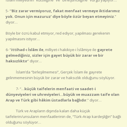
5- “‘
Biz zarar vermiyoruz, fakat menfaat vermeye iktidarımız
yok. Onun için mazuruz’ diye böyle özür beyan etmeyiniz
.”
diyor…
Böyle bir özrü kabul etmiyor, red ediyor, yapılması gerekenin
yapılmasını istiyor…
6- “
ittihad-ı İslâm ile
, milliyet-i hakikiye-i İslâmiye ile
gayrete
gelmediğiniz, sizler için gayet büyük bir zarar ve bir
haksızlıktır
” diyor…
İslam’da “birleşilmemesi”, Gerçek İslam ile gayrete
gelinmemesinin büyük bir zarar ve haksızlık olduğunu söylüyor.
7- “…
küçük taifelerin menfaati ve saadet-i
dünyeviyeleri ve uhreviyeleri…büyük ve muazzam taife olan
Arap ve Türk gibi hâkim üstadlarla bağlıdır
.” diyor…
Türk ve Arapların dışında kalan daha küçük
taifelerin/unsuların menfaatlerinin de, “Türk-Arap kardeşliğin” bağlı
olduğunu söylüyor…