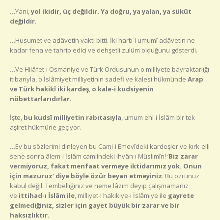
…Yani,
yol ikidir, üç değildir. Ya doğru, ya yalan, ya sükût
değildir
.
…Husumet ve adâvetin vakti bitti. İki harb-i umumî adâvetin ne
kadar fena ve tahrip edici ve dehşetli zulüm olduğunu gösterdi.
…Ve Hilâfet-i Osmaniye ve Türk Ordusunun o milliyete bayraktarlığı
itibarıyla, o İslâmiyet milliyetinin sadefi ve kalesi hükmünde
Arap
ve Türk hakikî iki kardeş
,
o kale-i kudsiyenin
nöbettarlarıdırlar
.
İşte,
bu kudsî milliyetin rabıtasıyla
, umum ehl-i İslâm bir tek
aşiret hükmüne geçiyor.
…Ey bu sözlerimi dinleyen bu Cami-i Emevîdeki kardeşler ve kırk-elli
sene sonra âlem-i İslâm camiindeki ihvân-ı Müslimîn! ‘
Biz zarar
vermiyoruz, fakat menfaat vermeye iktidarımız yok. Onun
için mazuruz’ diye böyle özür beyan etmeyiniz
. Bu özrünüz
kabul değil. Tembelliğiniz ve neme lâzım deyip çalışmamanız
ve
ittihad-ı İslâm ile
, milliyet-i hakikiye-i İslâmiye ile
gayrete
gelmediğiniz, sizler için gayet büyük bir zarar ve bir
haksızlıktır
.