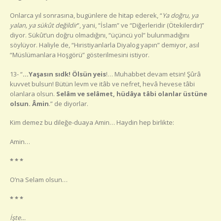
Onlarca yıl sonrasına, bugünlere de hitap ederek, “
Ya doğru, ya
yalan, ya sükût değildir
”, yani, “İslam” ve “Diğerleridir (Ötekilerdir)”
diyor. Sükût’un doğru olmadığını, “üçüncü yol” bulunmadığını
söylüyor. Haliyle de, “Hıristiyanlarla Diyalog yapın” demiyor, asıl
“Müslümanlara Hoşgörü” gösterilmesini istiyor.
13- “
…Yaşasın sıdk! Ölsün yeis
!… Muhabbet devam etsin! Şûrâ
kuvvet bulsun! Bütün levm ve itâb ve nefret, hevâ hevese tâbi
olanlara olsun.
Selâm ve selâmet, hüdâya tâbi olanlar üstüne
olsun. Âmin
.” de diyorlar.
Kim demez bu dileğe-duaya Amin… Haydin hep birlikte:
Amin…
* * *
O’na Selam olsun…
* * *
İşte…