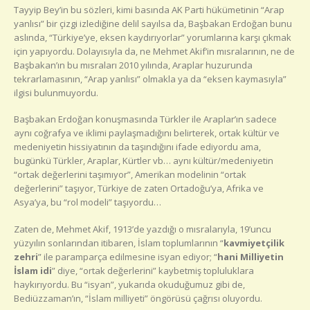
Tayyip Bey’in bu sözleri, kimi basında AK Parti hükümetinin “Arap
yanlısı” bir çizgi izlediğine delil sayılsa da, Başbakan Erdoğan bunu
aslında, “Türkiye’ye, eksen kaydırıyorlar” yorumlarına karşı çıkmak
için yapıyordu. Dolayısıyla da, ne Mehmet Akif’in mısralarının, ne de
Başbakan’ın bu mısraları 2010 yılında, Araplar huzurunda
tekrarlamasının, “Arap yanlısı” olmakla ya da “eksen kaymasıyla”
ilgisi bulunmuyordu.
Başbakan Erdoğan konuşmasında Türkler ile Araplar’ın sadece
aynı coğrafya ve iklimi paylaşmadığını belirterek, ortak kültür ve
medeniyetin hissiyatının da taşındığını ifade ediyordu ama,
bugünkü Türkler, Araplar, Kürtler vb… aynı kültür/medeniyetin
“ortak değerlerini taşımıyor”, Amerikan modelinin “ortak
değerlerini” taşıyor, Türkiye de zaten Ortadoğu’ya, Afrika ve
Asya’ya, bu “rol modeli” taşıyordu…
Zaten de, Mehmet Akif, 1913’de yazdığı o mısralarıyla, 19’uncu
yüzyılın sonlarından itibaren, İslam toplumlarının “
kavmiyetçilik
zehri
” ile paramparça edilmesine isyan ediyor; “
hani Milliyetin
İslam idi
” diye, “ortak değerlerini” kaybetmiş topluluklara
haykırıyordu. Bu “isyan”, yukarıda okuduğumuz gibi de,
Bediüzzaman’ın, “İslam milliyeti” öngörüsü çağrısı oluyordu.