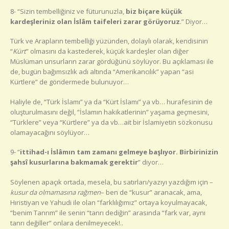
8- “Sizin tembelliğiniz ve füturunuzla,
biz biçare küçük
kardeşleriniz olan İslâm taifeleri zarar görüyoruz
.” Diyor…
Türk ve Arapların tembelliği yüzünden, dolaylı olarak, kendisinin
“
Kürt
” olmasını da kastederek, küçük kardeşler olan diğer
Müslüman unsurların zarar gördüğünü söylüyor. Bu açıklaması ile
de, bugün bağımsızlık adı altında “Amerikancılık” yapan “asi
Kürtlere” de göndermede bulunuyor…
Haliyle de, “Türk İslamı” ya da “Kürt İslamı” ya vb… hurafesinin de
oluşturulmasını değil, “İslamın hakikatlerinin” yaşama geçmesini,
“Türklere” veya “Kürtlere” ya da vb…ait bir İslamiyetin sözkonusu
olamayacağını söylüyor…
9- “
ittihad-ı İslâmın tam zamanı gelmeye başlıyor. Birbirinizin
şahsî kusurlarına bakmamak gerektir
” diyor…
Söylenen apaçık ortada, mesela, bu satırları/yazıyı yazdığım için –
kusur da olmamasına rağmen
– ben de “kusur” aranacak, ama,
Hıristiyan ve Yahudi ile olan “farklılığımız” ortaya koyulmayacak,
“benim Tanrım” ile senin “tanrı dediğin” arasında “fark var, aynı
tanrı değiller” onlara denilmeyecek!..