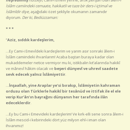
neşredilmiş
hutbeyi,
Cami-i Emevî yerine,
artık perişan olan âlem-i
İslâm camiindeki cemaate, hakikatli ve taze bir ders-i içtimaî ve
İslâmîdir diye
, aşağıdaki özet şekliyle okumanın zamanıdır
diyorum.
Der ki, Bediüzzaman:
* * *
“
Aziz, sıddık kardeşlerim,
…Ey Cami-i Emevîdeki kardeşlerim ve yarım asır sonraki âlem-i
İslâm camiindeki ihvanlarım! Acaba baştan buraya kadar olan
mukaddemeler netice vermiyor mu ki, istikbalin kıt’alarında hakikî
ve mânevî hâkim olacak ve
beşeri dünyevî ve uhrevî saadete
sevk edecek yalnız İslâmiyettir
.
…
İnşaallah, yine Araplar ye’si bırakıp, İslâmiyetin kahraman
ordusu olan Türklerle hakikî bir tesânüd ve ittifak ile el ele
verip Kur’ân’ın bayrağını dünyanın her tarafında ilân
edeceklerdir
.
…Ey bu Cami-i Emevideki kardeşlerim! Ve kırk-elli sene sonra âlem-i
İslâm mescid-i kebirindeki dört yüz milyon ehl-i iman olan
ihvanımız!