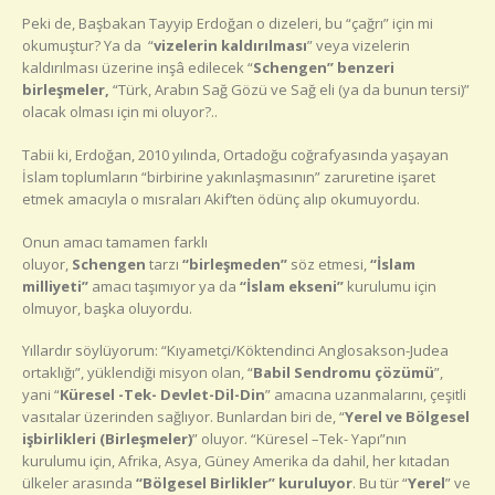
Peki de, Başbakan Tayyip Erdoğan o dizeleri, bu “çağrı” için mi
okumuştur? Ya da “
vizelerin kaldırılması
” veya vizelerin
kaldırılması üzerine inşâ edilecek “
Schengen” benzeri
birleşmeler,
“Türk, Arabın Sağ Gözü ve Sağ eli (ya da bunun tersi)”
olacak olması için mi oluyor?..
Tabii ki, Erdoğan, 2010 yılında, Ortadoğu coğrafyasında yaşayan
İslam toplumların “birbirine yakınlaşmasının” zaruretine işaret
etmek amacıyla o mısraları Akif’ten ödünç alıp okumuyordu.
Onun amacı tamamen farklı
oluyor,
Schengen
tarzı
“birleşmeden”
söz etmesi,
“İslam
milliyeti”
amacı taşımıyor ya da
“İslam ekseni”
kurulumu için
olmuyor, başka oluyordu.
Yıllardır söylüyorum: “Kıyametçi/Köktendinci Anglosakson-Judea
ortaklığı”, yüklendiği misyon olan, “
Babil Sendromu çözümü
”,
yani “
Küresel -Tek- Devlet-Dil-Din
” amacına uzanmalarını, çeşitli
vasıtalar üzerinden sağlıyor. Bunlardan biri de, “
Yerel ve Bölgesel
işbirlikleri (Birleşmeler
)
” oluyor. “Küresel –Tek- Yapı”nın
kurulumu için, Afrika, Asya, Güney Amerika da dahil, her kıtadan
ülkeler arasında
“Bölgesel Birlikler” kuruluyor
. Bu tür “
Yerel
” ve