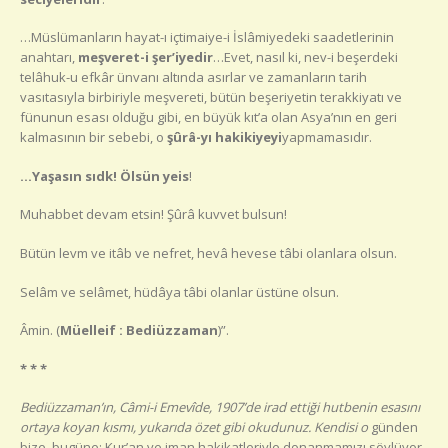
…Müslümanların hayat-ı içtimaiye-i İslâmiyedeki saadetlerinin
anahtarı,
meşveret-i şer’iyedir
…Evet, nasıl ki, nev-i beşerdeki
telâhuk-u efkâr ünvanı altında asırlar ve zamanların tarih
vasıtasıyla birbiriyle meşvereti, bütün beşeriyetin terakkiyatı ve
fünunun esası olduğu gibi, en büyük kıt’a olan Asya’nın en geri
kalmasının bir sebebi, o
şûrâ-yı hakikiyeyi
yapmamasıdır.
…Yaşasın sıdk! Ölsün yeis
!
Muhabbet devam etsin! Şûrâ kuvvet bulsun!
Bütün levm ve itâb ve nefret, hevâ hevese tâbi olanlara olsun.
Selâm ve selâmet, hüdâya tâbi olanlar üstüne olsun.
Âmin. (
Müelleif : Bediüzzaman
)”.
* * *
Bediüzzaman’ın, Câmi-i Emevîde, 1907’de irad ettiği hutbenin esasını
ortaya koyan kısmı, yukarıda özet gibi okudunuz. Kendisi o
günden
bize, bugüne; Kur’an ve iman hakikatleriyle donanmamızı söylüyor.