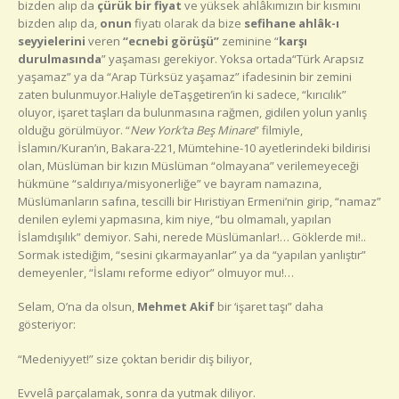
bizden alıp da
çürük bir fiyat
ve yüksek ahlâkımızın bir kısmını
bizden alıp da,
onun
fiyatı olarak da bize
sefihane ahlâk-ı
seyyielerini
veren
“ecnebi görüşü”
zeminine “
karşı
durulmasında
” yaşaması gerekiyor. Yoksa ortada“Türk Arapsız
yaşamaz” ya da “Arap Türksüz yaşamaz” ifadesinin bir zemini
zaten bulunmuyor.Haliyle deTaşgetiren’in ki sadece, “kırıcılık”
oluyor, işaret taşları da bulunmasına rağmen, gidilen yolun yanlış
olduğu görülmüyor. “
New York’ta Beş Minare
” filmiyle,
İslamın/Kuran’ın, Bakara-221, Mümtehine-10 ayetlerindeki bildirisi
olan, Müslüman bir kızın Müslüman “olmayana” verilemeyeceği
hükmüne “saldırıya/misyonerliğe” ve bayram namazına,
Müslümanların safına, tescilli bir Hıristiyan Ermeni’nin girip, “namaz”
denilen eylemi yapmasına, kim niye, “bu olmamalı, yapılan
İslamdışılık” demiyor. Sahi, nerede Müslümanlar!… Göklerde mi!..
Sormak istediğim, “sesini çıkarmayanlar” ya da “yapılan yanlıştır”
demeyenler, “İslamı reforme ediyor” olmuyor mu!…
Selam, O’na da olsun,
Mehmet Akif
bir ‘işaret taşı” daha
gösteriyor:
“Medeniyyet!” size çoktan beridir diş biliyor,
Evvelâ parçalamak, sonra da yutmak diliyor.