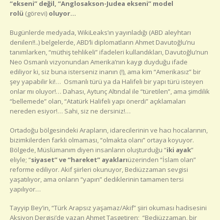
“ekseni” değil, “Anglosakson-Judea ekseni” model
rolü
(görevi)
oluyor…
Bugünlerde medyada, WikiLeaks’ın yayınladığı (ABD aleyhtarı
denilen!!..) belgelerde, ABD’li diplomatların Ahmet Davutoğlu’nu
tanımlarken, “müthiş tehlikeli” ifadeleri kullandıkları, Davutoğlu’nun
Neo Osmanlı vizyonundan Amerika’nın kaygı duyduğu ifade
ediliyor ki, siz buna isterseniz inanın (!), ama kim “Amerikasız” bir
şey yapabilir ki!… Osmanlı türü ya da Halifeli bir yapı türü isteyen
onlar mı oluyor!… Dahası, Aytunç Altındal ile “türetilen”, ama şimdilik
“bellemede” olan, “Atatürk Halifeli yapı önerdi” açıklamaları
nereden esiyor!… Sahi, siz ne dersiniz!…
Ortadoğu bölgesindeki Arapların, idarecilerinin ve hacı hocalarının,
bizimkilerden farklı olmaması, “olmakta olanı” ortaya koyuyor.
Bölgede, Müslümanım diyen insanların oluşturduğu “
iki ayak
”
eliyle; “
siyaset” ve “hareket” ayakları
üzerinden “İslam olan”
reforme ediliyor. Akif şiirleri okunuyor, Bediüzzaman sevgisi
yaşatılıyor, ama onların “yapın” dediklerinin tamamen tersi
yapılıyor…
Tayyip Bey’in, “Türk Arapsız yaşamaz/Akif” şiiri okuması hadisesini
Aksiyon Dergisi’de yazan Ahmet Taşgetiren; “Bediüzzaman, bir