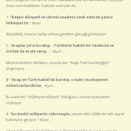
Özet ısmı maddeler halinde verirsek de…
1-
“beşeri dünyevî ve uhrevî saadete sevk edecek yalnız
İslâmiyettir
.” diyor.
Böylelikle, insanın sahip olması gereken gerçeği gösteriyor.
2- “
Araplar ye’si bırakıp…Türklerle hakikî bir tesânüd ve
ittifak ile el ele verip…
” diyor…
Müslümanların ittifakını, esasta da, “Arap-Türk kardeşliğini”
öngörüyor.
3- “Arap ve Türk hakikî iki kardeş
,
o kale-i kudsiyenin
nöbettarlarıdırlar
, diyor…
Bu kale’nin, “İslâmiyet milliyeti” olduğunu, bunun kutsiyetini
söylüyor.
4- “
bu kudsî milliyetin rabıtasıyla
, umum ehl-i İslâm bir tek aşiret
hükmüne geçiyor.” diyor..
İslam milliyetinin “kutsiliğine” ve “birleştiriciliğine” vurgu yapıyor…