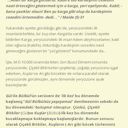
nasıl örteceğini göstermek için o karga, yeri eşeliyordu. Kabil; -
bana yazıklar olsun! Ben şu karga gibi olup da kardeşimin
cesedini örtemedim- dedi.. .” / Maide (5) 31
Yukarıdaki ayette görüldüğü gibi de, yeryüzündeki
ilk
insanlarla
birlikte, bir
kuş
olan
Karga
’da vardır. Üstelik; ayette
bildirilen Karga, yeryüzündeki
ilk insan
Adem aleyhisselamın, katil
olan oğluna (Kabil’e), öldürdüğü kardeşinin cesedini nasıl
gömeceğini gösteren bir “
yol gösterici
” konumundadır da…
İşte, M.Ö.10.000 civarında biten
Son Buzul Dönemi
sonunda
yeryüzünde;
Çiçekli Bitki
türleri çeşitlenip, çoğalıp yeryüzünü işgal
ederken,
Kuşlar
ve
Arı
gibi böcekler de onlara paralel olarak
yeryüzünde görülmüşler, aynı dönemde yeryüzüne ayak
basmışlardır.
Gül
ile
Bülbül
’ün serüveni de
‘
ilk kez
’ bu dönemde
başlamış;
“
Gül Bülbülsüz yaşayamaz
” denilmesinin sebebi de
bu dönemdeki ‘
buluşma
’ olmuştur. Çünkü,
Çiçekli
Bitkiler
(
Gül
)
ve
Kuşlar
(
Bülbül
)
ilk kez bu dönemde
kucaklaşmaya-koklaşmaya başlamışlardır. Bunun sonucu
olarak Çiçekli Bitkiler,
Kuşların
(-Arı gibi böcek türlerinin)