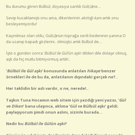
Bu durumu gören Bülbül, doyasıya sarıldı Gül(
ü
)ne…
Sevip kucaklamıştı onu ama, dikenlerinin
akıttığı kanı
artık onu
besleyemiyordu!
Kaçınılmaz olan oldu, Gül(
ü
)nün toprağa serili bedeninin yanına O
da uzanıp kapadı gözlerini.. ölmüştü artık Bülbül de…
İşte o günden sonra ‘
Bülbül ile Gül’ün aşkı
’ dilden dile dolaşır olmuş,
aşk da hiç mutlu bitmiyormuş artık!..
‘
Bülbül ile Gül aşkı
’ konusunda anlatılan
hikaye
benzer
örnekleri ile de bu da, anlatılanın dışındaki gerçek ne?..
Her taklidin bir aslı vardır, o ne, nerede!..
Taşkın Tuna Hocamın web sitem için yazdığı yeni yazısı, ‘
Gül
ve Diken
’ bana ulaşınca, aklıma ‘Gül ve Bülbül aşkı’ geldi;
paylaşıyorum şimdi onun aslını, sizinle burada…
Nedir bu
Bülbül ile Gülün aşkı
?