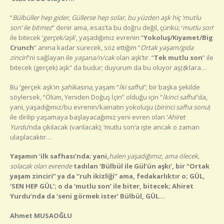
“
Bülbüller hep gider, Güllerse hep solar, bu yüzden aşk hiç ‘mutlu
son’ ile bitmez
” denir ama, esas’ta bu doğru değil, çünkü; ‘
mutlu son
‘
ile bitecek ‘
gerçek/aşk
’, yaşadığımız evrenin “
Yokoluş/Kıyamet/Big
Crunch
” anına kadar sürecek, söz ettiğim “
Ortak yaşam/gıda
zinciri
”ni sağlayan ile
yaşana/n/cak
olan aşk’tır. “
Tek mutlu son
” ile
bitecek (gerçek) aşk” da budur; duyurum da bu oluyor aş(
ı
)klara…
Bu ‘gerçek aşk’ın
şahikasına
, yaşam “
İki safha
”; bir başka şekilde
söylersek, “Ölüm, Yeniden Doğuş İçin” olduğu için “
İkinci safha
”da,
yani, yaşadığımız/bu evrenin/kainatın yokoluşu (
birinci safha sonu
)
ile dirilip yaşamaya başlayacağımız yeni evren olan ‘
Ahiret
Yurdu
’nda çıkılacak (varılacak); ‘mutlu son’a işte ancak o zaman
ulaşılacaktır…
Yaşamın ‘ilk safhası’nda; yani,
halen yaşadığımız, ama ölecek,
solacak olan evrende
tadılan ‘Bülbül ile Gül’ün aşkı’
, bir “Ortak
yaşam zinciri” ya da “
ruh ikizliği
”
ama, fedakarlıktır o; GÜL,
‘SEN HEP GÜL’
; o da ‘mutlu son’ ile biter, bitecek;
Ahiret
Yurdu’nda da ‘seni görmek ister’ Bülbül, GÜL…
Ahmet MUSAOĞLU