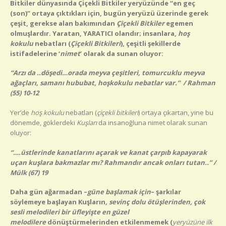
Bitkiler dünyasında Çiçekli Bitkiler yeryüzünde “en geç
(son)” ortaya çıktıkları için, bugün yeryüzü üzerinde gerek
çeşit, gerekse alan bakımından
Çiçekli Bitkiler
egemen
olmuşlardır. Yaratan, YARATICI olandır; insanlara,
hoş
kokulu
nebatları (
Çiçekli Bitkileri
), çeşitli şekillerde
istifadelerine ‘
nimet
’ olarak da sunan oluyor:
“Arzı da ..döşedi…orada meyva çeşitleri, tomurcuklu meyva
ağaçları, samanı hububat, hoşkokulu nebatlar var.” / Rahman
(55) 10-12
Yer’de
hoş kokulu
nebatları (
çiçekli bitkileri
) ortaya çıkartan, yine bu
dönemde, göklerdeki
Kuşları
da insanoğluna nimet olarak sunan
oluyor:
“….üstlerinde kanatlarını açarak ve kanat çarpıb kapayarak
uçan kuşlara bakmazlar mı? Rahmandır ancak onları tutan..” /
Mülk (67) 19
Daha gün ağarmadan
–
güne başlamak için
–
şarkılar
söylemeye başlayan Kuşların
, sevinç dolu ötüşlerinden, çok
sesli melodileri bir üfleyişte en güzel
melodilere
dönüştürmelerinden etkilenmemek (
yeryüzüne ilk