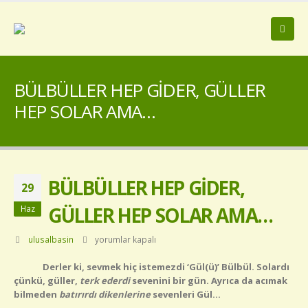
BÜLBÜLLER HEP GİDER, GÜLLER
HEP SOLAR AMA…
BÜLBÜLLER HEP GİDER,
29
GÜLLER HEP SOLAR AMA…
Haz
BÜLBÜLLER
ulusalbasin
yorumlar kapalı
HEP
Derler ki, sevmek hiç istemezdi ‘Gül(ü)’ Bülbül. Solardı
GİDER,
çünkü, güller,
terk ederdi
GÜLLER
sevenini bir gün. Ayrıca da acımak
bilmeden
batırırdı dikenlerine
HEP
sevenleri Gül…
SOLAR