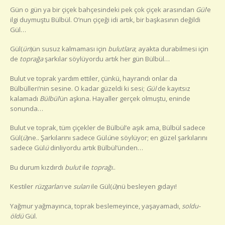
Gün o gün ya bir çiçek bahçesindeki pek çok çiçek arasından
Gül
’e
AMA…
ilgi duymuştu Bülbül. O’nun çiçeği idi artık, bir başkasının değildi
için
Gül…
Gül(
ün
)ün susuz kalmaması için
bulutlara
; ayakta durabilmesi için
de
toprağa
şarkılar söylüyordu artık her gün Bülbül…
Bulut ve toprak yardım ettiler, çünkü, hayrandı onlar da
Bülbülleri’nin sesine. O kadar güzeldi ki sesi;
Gül
de kayıtsız
kalamadı
Bülbül
’ün aşkına. Hayaller gerçek olmuştu, eninde
sonunda…
Bulut ve toprak, tüm çiçekler de Bülbül’e aşık ama, Bülbül sadece
Gül(
ü
)ne.. Şarkılarını sadece Gül
ü
ne söylüyor; en güzel şarkılarını
sadece Gül
ü
dinliyordu artık Bülbül’ünden…
Bu durum kızdırdı
bulut
ile
toprağı
..
Kestiler
rüzgarları
ve
suları
ile Gül(
ü
)nü besleyen gıdayı!
Yağmur yağmayınca, toprak beslemeyince, yaşayamadı,
soldu-
öldü
Gül.