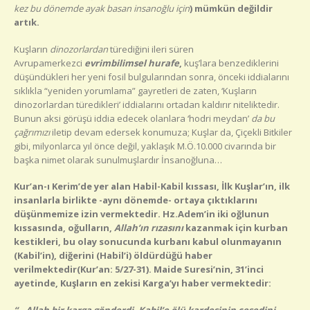
kez bu dönemde ayak basan insanoğlu için
) mümkün değildir
artık.
Kuşların
dinozorlardan
türediğini ileri süren
Avrupamerkezci
evrimbilimsel hurafe
,
kuş’lara benzediklerini
düşündükleri her yeni fosil bulgularından sonra, önceki iddialarını
sıklıkla “yeniden yorumlama” gayretleri de zaten, ‘Kuşların
dinozorlardan türedikleri’ iddialarını ortadan kaldırır niteliktedir.
Bunun aksi görüşü iddia edecek olanlara ‘hodri meydan’
da bu
çağrımızı
iletip devam edersek konumuza; Kuşlar da, Çiçekli Bitkiler
gibi, milyonlarca yıl önce değil, yaklaşık M.Ö.10.000 civarında bir
başka nimet olarak sunulmuşlardır İnsanoğluna…
Kur’an-ı Kerim’de yer alan
Habil-Kabil kıssası, İlk Kuşlar’ın, ilk
insanlarla birlikte
-aynı dönemde-
ortaya çıktıklarını
düşünmemize izin vermektedir.
Hz.Adem’in iki oğlunun
kıssasında, oğulların,
Allah’ın rızasını
kazanmak için kurban
kestikleri, bu olay sonucunda kurbanı kabul olunmayanın
(Kabil’in), diğerini (Habil’i) öldürdüğü haber
verilmektedir
(Kur’an: 5/27-31). Maide Suresi’nin, 31’inci
ayetinde, Kuşların en zekisi Karga’yı haber vermektedir:
“…Allah bir karga gönderdi. Kabil’e ölü kardeşinin cesedini