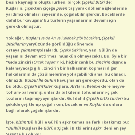
besin kaynağını oluştururken, birçok
Çiçekli Bitki
de;
Kuşların, çiçekten çiçeğe
polen
taşıyarak dölleme işlemlerine
yardımcı olmaları sayesinde, çoğalabilmişlerdir. Böceklerde
dahil bu ‘kavuşma’ bu türlerin yaşamlarının devamı için
gerekli olmuştur.
Yok eğer,
Kuşlar
(
ve de Arı ve Kelebek gibi böcekler
),
Çiçekli
Bitkiler
’in
yeryüzünde görüldüğü dönemde
ortaya
çıkmamış
olsalardı,
Çiçekli Bitkilerin
,
yani Gülün de
yaşamını devam ettirmesi mümkün olmayacaktı. Bu, öyle bir
“
Gıda Zinciri
(
Ortak Yaşam
)” ki, hiçbir canlı bu
zincirin
dışında
kalamayacağı gibi, zincirin bir halkasının kopması diğer
halkalarının da çözülmelerine yol açabilirdi ama, bu olmadı,
olmazdı.
Bülbül İle Gülün
kavuşmaları gerekiyordu, olan da
bu oldu.
Çiçekli Bitkiler
Kuşlara,
Arı
’lara, Kelebeklere meyve-
tohum-bal vermiş, onlar da bitkilerin tohumlarını-çiçek
tozlarını taşımış-yaymışlardır. Gül dahil
Çiçekli bitki türleri
bu
şekilde çeşitlenip çoğalırken, böcekler ve
Kuşlar
da onlara
bağlı olarak çoğalmışlardır
.
İşte,
bizim
‘Bülbül ile Gül’ün aşkı’ temasına farklı katkımız bu
;
“
Bülbül
(Kuşlar) ile
Gül
’ün
(Çiçekli Bitkilerin)
aşkı
” denilen şey
‘
esas
’ta bu oluyor…