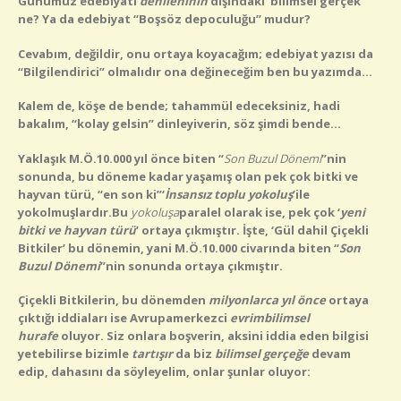
Günümüz edebiyatı
denileninin
dışındaki ‘bilimsel gerçek’
ne? Ya da edebiyat “
Boşsöz depoculuğu
” mudur?
Cevabım, değildir, onu ortaya koyacağım; edebiyat yazısı da
“Bilgilendirici” olmalıdır ona değineceğim ben bu yazımda…
Kalem de, köşe de bende; tahammül edeceksiniz, hadi
bakalım, “kolay gelsin” dinleyiverin, söz şimdi bende…
Yaklaşık M.Ö.10.000 yıl önce biten “
Son Buzul Dönemi
”nin
sonunda, bu döneme kadar yaşamış olan pek çok bitki ve
hayvan türü, “en son ki
”
‘
İnsansız toplu yokoluş
’
ile
yokolmuşlardır.
Bu
yokoluşa
paralel olarak ise, pek çok ‘
yeni
bitki ve hayvan türü
’ ortaya çıkmıştır
. İşte, ‘Gül dahil Çiçekli
Bitkiler
’ bu dönemin, yani
M.Ö.10.000 civarında biten
“
Son
Buzul Dönemi
”nin
sonunda ortaya çıkmıştır.
Çiçekli Bitkilerin, bu dönemden
milyonlarca yıl önce
ortaya
çıktığı iddiaları ise Avrupamerkezci
evrimbilimsel
hurafe
oluyor. Siz onlara boşverin, aksini iddia eden bilgisi
yetebilirse bizimle
tartışır
da biz
bilimsel gerçeğe
devam
edip, dahasını da söyleyelim, onlar şunlar oluyor: