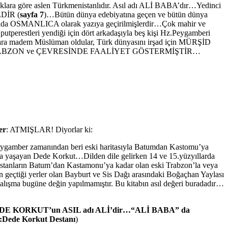
klara göre aslen Türkmenistanlıdır. Asıl adı ALİ BABA’dır…Yedinci
LDİR (
sayfa 7
)…Bütün dünya edebiyatına geçen ve bütün dünya
da OSMANLICA olarak yazıya geçirilmişlerdir…Çok mahir ve
restleri yendiği için dört arkadaşıyla beş kişi Hz.Peygamberi
lara madem Müslüman oldular, Türk dünyasını irşad için MÜRŞİD
YIL da TRABZON ve ÇEVRESİNDE FAALİYET GÖSTERMİŞTİR…
er
: ATMIŞLAR! Diyorlar ki:
Peygamber zamanından beri eski haritasıyla Batumdan Kastomu’ya
rda yaşayan Dede Korkut…Dilden dile gelirken 14 ve 15.yüzyıllarda
destanların Batum’dan Kastamonu’ya kadar olan eski Trabzon’la veya
ın geçtiği yerler olan Bayburt ve Sis Dağı arasındaki Boğaçhan Yaylası
çalışma bugüne değin yapılmamıştır. Bu kitabın asıl değeri buradadır…
DE KORKUT’un ASIL adı ALİ’dir…“ALİ BABA” da
:Dede Korkut Destanı
)