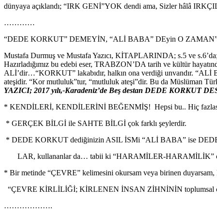
dünyaya açıklandı; “IRK GENİ”YOK dendi ama, Sizler hâlâ IRKÇI
…………
“DEDE KORKUT” DEMEYİN, “ALİ BABA” DEyin O ZAMAN
Mustafa Durmuş ve Mustafa Yazıcı, KİTAPLARINDA; s.5 ve s.6’da; “B
Hazırladığımız bu edebi eser, TRABZON’DA tarih ve kültür h
ALİ’dir…“KORKUT” lakabıdır, halkın ona verdiği unvandır. “ALİ BA
ateşidir. “Kor mutluluk”tur, “mutluluk ateşi”dir. Bu da Müslüman Türk
YAZICI; 2017 yılı,-Karadeniz’de Beş destan DEDE KORKUT DESTAN
* KENDİLERİ, KENDİLERİNİ BEĞENMİŞ! Hepsi bu.. Hiç fazlas
* GERÇEK BİLGİ ile SAHTE BİLGİ çok farklı şeylerdir.
* DEDE KORKUT dediğinizin ASIL İSMi “ALİ BABA” ise 
LAR, kullananlar da… tabii ki “HARAMİLER-HARAMİLİK” o
* Bir metinde “ÇEVRE” kelimesini okursam veya birinen duyarsam, 
“ÇEVRE KİRLİLİĞİ; KİRLENEN İNSAN ZİHNİNİN toplumsal ç
……………….