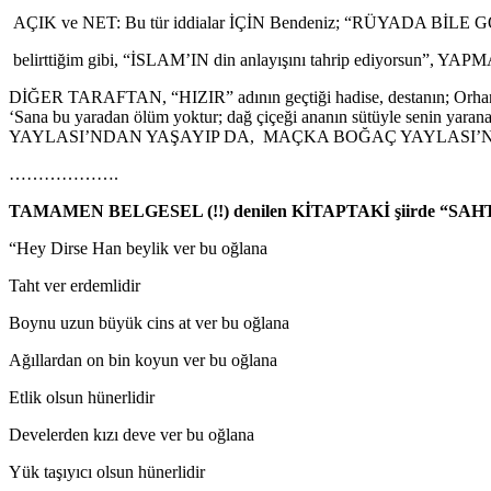
AÇIK ve NET: Bu tür iddialar İÇİN Bendeniz; “RÜYADA BİLE 
belirttiğim gibi, “İSLAM’IN din anlayışını tahrip ediyorsun”, YA
DİĞER TARAFTAN, “HIZIR” adının geçtiği hadise, destanın; Orhan Ş
‘Sana bu yaradan ölüm yoktur; dağ çiçeği ananın sütüyle senin 
YAYLASI’NDAN YAŞAYIP DA, MAÇKA BOĞAÇ YAYLASI’NDA, “Boğ
……………….
TAMAMEN BELGESEL (!!) denilen KİTAPTAKİ şiirde “SAH
“Hey Dirse Han beylik ver bu oğlana
Taht ver erdemlidir
Boynu uzun büyük cins at ver bu oğlana
Ağıllardan on bin koyun ver bu oğlana
Etlik olsun hünerlidir
Develerden kızı deve ver bu oğlana
Yük taşıyıcı olsun hünerlidir