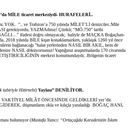
ır’da MİLE ticaret merkeziydi- HURAFELERİ..
 YOK. ”.. ve Trabzon’a 750 yılında MİLET’Lİ denizciler..Mile
rekiyordu, YAZMAdınız! Çünkü; “MÖ.750” tarihi
 BAĞLI…” ifadesi doğru olmayacak; haliyle de MAÇKA Boğaçhan-
2018 yılında BİLE kışın konaklamazken, yaklaşık 1260 yıl önce
 bağlanacağı ”halat yerlerinden NASIL BİR AKIL, hem de
enize NASIL döküyorsunuz! Yaptığınız araştırmalarda 170 civarında
TİRİCİLİĞİNİN merkezi konumundaydı; .Bölgenin ticaret
 tabiriyle Hitirnebi
)
Yaylası” DENİLİYOR.
İN” VAKTİYEL MİLÂT ÖNCESİNDE GELDİKLERİ yer’dir.
 düşmanların okla ve kılıçla yaraladığı BOĞAÇ HANI,
ması bulunuyor (
Mustafa Yazıcı: “Ortaçağda Karadenizin İslam