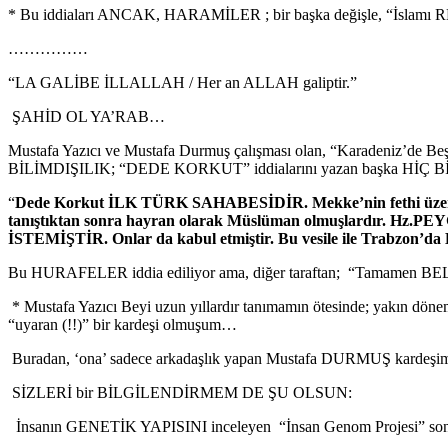
* Bu iddiaları ANCAK, HARAMİLER ; bir başka değişle, “İslamı R
……………
“LA GALİBE İLLALLAH / Her an ALLAH galiptir.”
ŞAHİD OL YA’RAB…
Mustafa Yazıcı ve Mustafa Durmuş çalışması olan, “Karadeniz’de Beş 
BİLİMDIŞILIK; “DEDE KORKUT” iddialarını yazan başka HİÇ BİR K
“
Dede Korkut İLK TÜRK SAHABESİDİR. Mekke’nin fethi üzerine pu
tanıştıktan sonra hayran olarak Müslüman olmuşlardır. 
İSTEMİŞTİR. Onlar da kabul etmiştir. Bu vesile ile Trabzon’da B
Bu HURAFELER iddia ediliyor ama, diğer taraftan; “Tamamen BE
* Mustafa Yazıcı Beyi uzun yıllardır tanımamın ötesinde; yakın döneme 
“uyaran (!!)” bir kardeşi olmuşum…
Buradan, ‘ona’ sadece arkadaşlık yapan Mustafa DURMUŞ kardeşime se
SİZLERİ bir BİLGİLENDİRMEM DE ŞU OLSUN:
İnsanın GENETİK YAPISINI inceleyen “İnsan Genom Projesi” sonu