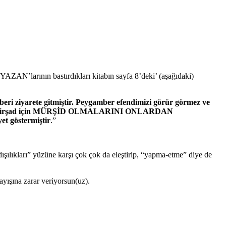
ZAN’larının bastırdıkları kitabın sayfa 8’deki’ (aşağıdaki)
ri ziyarete gitmiştir. Peygamber efendimizi görür görmez ve
asını irşad için MÜRŞİD OLMALARINI ONLARDAN
et göstermiştir
.”
dışılıkları” yüzüne karşı çok çok da eleştirip, “yapma-etme” diye de
yışına zarar veriyorsun(uz).