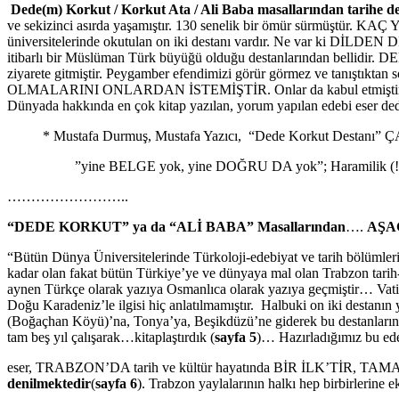
Dede(m) Korkut / Korkut Ata / Ali Baba masallarından tarihe d
ve sekizinci asırda yaşamıştır. 130 senelik bir ömür sürm
üniversitelerinde okutulan on iki destanı vardır. Ne var ki 
itibarlı bir Müslüman Türk büyüğü olduğu destanlarından bellidir
ziyarete gitmiştir. Peygamber efendimizi görür görmez ve tanıştı
OLMALARINI ONLARDAN İSTEMİŞTİR. Onlar da kabul etmiştir.
Dünyada hakkında en çok kitap yazılan, yorum yapılan edebi eser ded
* Mustafa Durmuş, Mustafa Yazıcı, “Dede Korkut Destanı
”yine BELGE yok, yine DOĞRU DA yok”; Haramilik (!
……………………..
“DEDE KORKUT” ya da “ALİ BABA” Masallarından
….
AŞAĞ
“Bütün Dünya Üniversitelerinde Türkoloji-edebiyat ve tarih bölüml
kadar olan fakat bütün Türkiye’ye ve dünyaya mal olan Trabzon tarih
aynen Türkçe olarak yazıya Osmanlıca olarak yazıya geçmiştir… Vati
Doğu Karadeniz’le ilgisi hiç anlatılmamıştır. Halbuki on iki destanın
(Boğaçhan Köyü)’na, Tonya’ya, Beşikdüzü’ne giderek bu destanların bü
tam beş yıl çalışarak…kitaplaştırdık (
sayfa 5
)… Hazırladığımız bu ed
eser, TRABZON’DA tarih ve kültür hayatında BİR İLK’TİR, TAM
denilmektedir
(
sayfa 6
). Trabzon yaylalarının halkı hep birbirlerine 