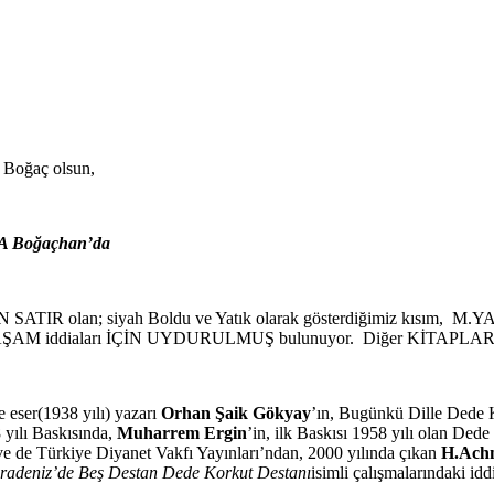
ı Boğaç olsun,
AÇKA Boğaçhan’da
TIR olan; siyah Boldu ve Yatık olarak gösterdiğimiz kısım, M.
AM iddiaları İÇİN UYDURULMUŞ bulunuyor. Diğer KİTAPLA
e eser(1938 yılı) yazarı
Orhan Şaik Gökyay
’ın, Bugünkü Dille Dede 
 yılı Baskısında,
Muharrem Ergin
’in, ilk Baskısı 1958 yılı olan Ded
 ve de Türkiye Diyanet Vakfı Yayınları’ndan, 2000 yılında çıkan
H.Ach
radeniz’de Beş Destan Dede Korkut Destanı
isimli çalışmalarındaki id