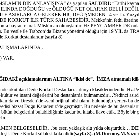
e
İSLAMIN DİN ANLAYIŞINA” da yapılan
SALDIRI:
“Tarihi kayna
üştür. KAÇ YILINDA DOĞDUĞU ve ÖLDÜĞÜ NET OLARAK BELLİ DEĞİ
DİLDEN DİLE ASIRLARCA GELEREK HİÇ DEĞİŞMEDEN 14 ve 15. Yüzyıl
. DEDE KORKUT İLK TÜRK SAHABESİDİR. Mekke’nin fethi üzerine putpe
ktan sonra hayran olarak Müslüman olmuşlardır. Hz.PEYGAMBER DE on
 Bu vesile ile Trabzon’da Bizans yönetimi olduğu için 19 
e Korkut destanlarıdır (
sayfa 8
).
” ÇALIŞMALARINDA ,
) VAR.
IDAKİ açıklamalarının ALTINA “ikisi de”, İMZA atmamalı idil
erinde okutulan Dede Korkut Destanları…dünya klasiklerindendir. Hz.
-kültür ve insani değerlerini bu destanlarda bulmamızdır…Yedinci ası
kan’da ve Dresden’de -yeni orijinal nüshaların bulunduğu yerler- bu 
 yedisi bizzat Doğu Karadeniz’de geçmiştir. Bu nedenle de bu destanlar
tün belgelerini bulabildiğimiz kadar bu kitaba ilave ettik. Böyle bir 
ebi
AMEN BELGESELDİR…bu eseri yaklaşık altı yılda oluşturduk…
DE
ekleşik Dede Korkut sülalesi kökenlidir(
sayfa 8
)- (
M.Durmuş-M.Yazıcı