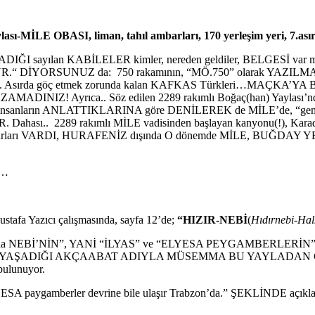
MİLE OBASI, liman, tahıl ambarları, 170 yerleşim yeri, 7.as
DIĞI sayılan KABİLELER kimler, nereden geldiler, BELGESİ var mı;
YORSUNUZ da: 750 rakamının, “MÖ.750” olarak YAZILMASI ge
le 7. Asırda göç etmek zorunda kalan KAFKAS Türkleri…MAÇKA’YA
DINIZ! Ayrıca.. Söz edilen 2289 rakımlı Boğaç(han) Yaylası’nda, 
ların ANLATTIKLARINA göre DENİLEREK de MİLE’de, “gemilerin
. Dahası.. 2289 rakımlı MİLE vadisinden başlayan kanyonu(!), Karad
rları VARDI, HURAFENİZ dışında O dönemde MİLE, BUĞDAY YETİŞ
Z…
tafa Yazıcı çalışmasında, sayfa 12’de;
“HIZIR-NEBİ
(
Hıdırnebi-Halk
IZIR’la NEBİ’NİN”, YANİ “İLYAS” ve “ELYESA PEYGAMBERLER
YAŞADIĞI AKÇAABAT ADIYLA MÜSEMMA BU YAYLADAN GİDEREK,
lunuyor.
ESA paygamberler devrine bile ulaşır Trabzon’da.” ŞEKLİNDE açıkla