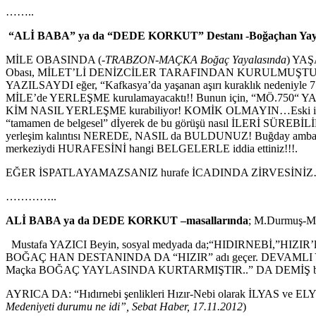
……..
“ALİ BABA” ya da “DEDE KORKUT” Destanı -Boğaçhan Yaylası-
MİLE OBASINDA (-
TRABZON-MAÇKA Boğaç Yayalasında
) YAŞA
Obası, MİLET’Lİ DENİZCİLER TARAFINDAN KURULMUŞTUR.“ Dİ
YAZILSAYDI eğer, “Kafkasya’da yaşanan aşırı kuraklık nedeniy
MİLE’de YERLEŞME kurulamayacaktı!! Bunun için, “MÖ.750“ YAZAMA
KİM NASIL YERLEŞME kurabiliyor! KOMİK OLMAYIN…Eski insan
“tamamen de belgesel” dİyerek de bu görüşü nasıl İLERİ SÜREBİLİR
yerleşim kalıntısı NEREDE, NASIL da BULDUNUZ! Buğday amba
merkeziydi HURAFESİNİ hangi BELGELERLE iddia ettiniz!!!.
EĞER İSPATLAYAMAZSANIZ hurafe İCADINDA ZİRVESİNİ
…………..
ALİ BABA ya da DEDE KORKUT –masallarında
; M.Durmuş-Mus
Mustafa YAZICI Beyin, sosyal medyada da;“HIDIRNEBİ,”H
BOĞAÇ HAN DESTANINDA DA “HIZIR” adı geçer. DEVAMLI 
Maçka BOĞAÇ YAYLASINDA KURTARMIŞTIR..” DA DEMİŞ bu
AYRICA DA: “Hıdırnebi şenlikleri Hızır-Nebi olarak İLYAS ve ELY
Medeniyeti durumu ne idi”, Sebat Haber, 17.11.2012
)