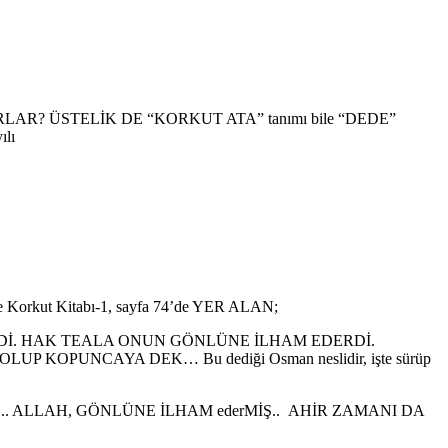
ORLAR? ÜSTELİK DE “KORKUT ATA” tanımı bile “DEDE”
ılı
e Korkut Kitabı-1, sayfa 74’de YER ALAN;
 SÖYLERDİ. HAK TEALA ONUN GÖNLÜNE İLHAM EDERDİ.
KOPUNCAYA DEK… Bu dediği Osman neslidir, işte sürüp
rMİŞ.. ALLAH, GÖNLÜNE İLHAM ederMİŞ.. AHİR ZAMANI DA