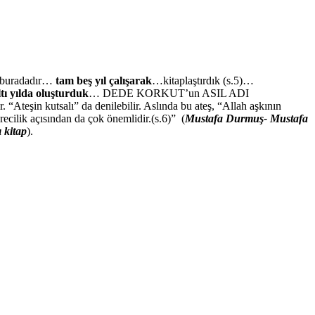
i buradadır…
tam beş yıl çalışarak
…kitaplaştırdık (s.5)…
ltı yılda oluşturduk
… DEDE KORKUT’un ASIL ADI
in kutsalı” da denilebilir. Aslında bu ateş, “Allah aşkının
ecilik açısından da çok önemlidir.(s.6)” (
Mustafa Durmuş- Mustafa
 kitap
).