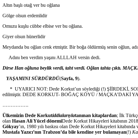
Altın başlı otağ ver bu oğlana
Gölge olsun erdemlidir
Omuzu kuşlu cübbe elbise ver bu oğlana.
Giyer olsun hünerlidir
Meydanda bu oğlan cenk etmiştir. Bir boğa öldürmüş senin oğlun, ad
Adını ben verdim yaşını ALLLAH versin dedi.
Dirse Han oğluna beylik verdi, taht verdi. Oğlan tahta çıktı. M
YAŞAMINI SÜRDÜRDÜ
(
Sayfa, 9
).
* UYARICI NOT: Dede Korkut’un söylediği (!) ŞİİRDEKİ, SON SA
edilmiştir. DEDE KORKUT- BOĞAÇ KÖYÜ / MAÇKA’DAKİ YAŞ
…………….
Ülkemizin Dede Korkut
iddialarıyla
tanınan kitaplardan
; İlk Türkç
olan
Hasan Ali Yücel dönemi
Dede Korkut Hikayeleri kitabının 2018
Gökyay
’ın, 1980 yılı baskısı olan Dede Korkut Hikayeleri kitabında
Mustafa Yazıcı’nın Trabzon’da bile kendine yer bulamayan
(!)
Ka