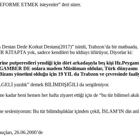
EFORME ETMEK isteyenler” ileri sürer.
Destan Dede Korkut Destanı(2017)” isimli, Trabzon’da bir matbaada, YA
İTAPTA yok, sadece kendileri bu iddiayı üfürüyor, Diyorlar ki:
tperestleri yendiği için dört arkadaşıyla beş kişi Hz.Peygambe
Hz.PEYGAMBER DE onlara madem Müslüman oldular, Türk düny
izans yönetimi olduğu için 19 YIL da Trabzon ve çevresinde faaliy
LGELİ yazdık” demek BİLİMDIŞIĞILI da sergileniyor.
kadar beni hemen her hafta ziyaret ettiği için de “bu tür bilimsel akıl
sleniyorum: Bu tür bilimdışılıklar içinden çekil, İSLAM’IN din anla
çları, 26.06.2000’de