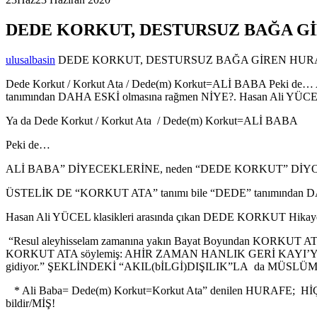
DEDE KORKUT, DESTURSUZ BAĞA G
ulusalbasin
DEDE KORKUT, DESTURSUZ BAĞA GİREN HURAF
Dede Korkut / Korkut Ata / Dede(m) Korkut=ALİ BABA Pe
tanımından DAHA ESKİ olmasına rağmen NİYE?. Hasan Ali YÜCEL k
Ya da Dede Korkut / Korkut Ata / Dede(m) Korkut=ALİ BABA
Peki de…
ALİ BABA” DİYECEKLERİNE, neden “DEDE KORKUT” Dİ
ÜSTELİK DE “KORKUT ATA” tanımı bile “DEDE” tanımından D
Hasan Ali YÜCEL klasikleri arasında çıkan DEDE KORKUT Hikayele
“Resul aleyhisselam zamanına yakın Bayat Boyundan KORK
KORKUT ATA söylemiş: AHİR ZAMAN HANLIK GERİ KAYI’YA
gidiyor.” ŞEKLİNDEKİ “AKIL(bİLGİ)DIŞILIK”LA da MÜS
* Ali Baba= Dede(m) Korkut=Korkut Ata” denilen HURAF
bildir/MİŞ!