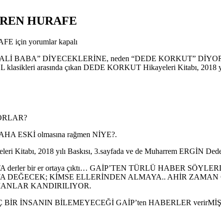
İREN HURAFE
E için
yorumlar kapalı
ki de… ALİ BABA” DİYECEKLERİNE, neden “DEDE KORKUT” DİY
lasikleri arasında çıkan DEDE KORKUT Hikayeleri Kitabı, 2018 y
YORLAR?
AHA ESKİ olmasına rağmen NİYE?.
ri Kitabı, 2018 yılı Baskısı, 3.sayfada ve de Muharrem ERGİN Ded
UT ATA derler bir er ortaya çıktı… GAİP’TEN TÜRLÜ HABER
 DEĞECEK; KİMSE ELLERİNDEN ALMAYA.. AHİR ZAMAN OLUP 
LÜMANLAR KANDIRILIYOR.
E; HİÇ BİR İNSANIN BİLEMEYECEĞİ GAİP’ten HABERLER veri