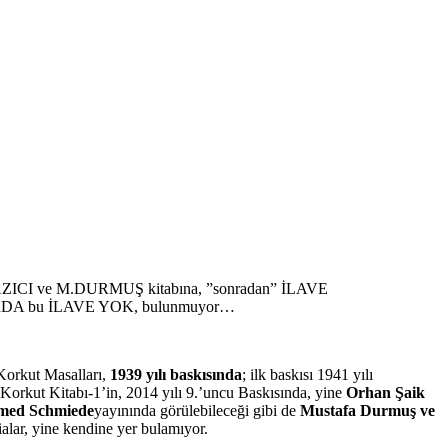
YAZICI ve M.DURMUŞ kitabına, ”sonradan” İLAVE
RDA bu İLAVE YOK, bulunmuyor…
Korkut Masalları,
1939 yılı baskısında
; ilk baskısı 1941 yılı
e Korkut Kitabı-1’in, 2014 yılı 9.’uncu Baskısında, yine
Orhan Şaik
med Schmiede
yayınında görülebileceği gibi de
Mustafa Durmuş ve
dialar, yine kendine yer bulamıyor.