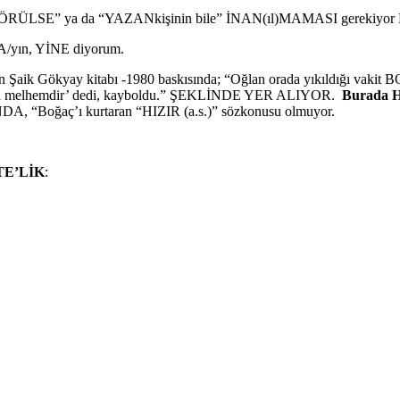
GÖRÜLSE” ya da “YAZANkişinin bile” İNAN(ıl)MAMASI gerekiyor
PMA/yın, YİNE diyorum.
aik Gökyay kitabı -1980 baskısında; “Oğlan orada yıkıldığı vakit 
yarana melhemdir’ dedi, kayboldu.” ŞEKLİNDE YER ALIYOR.
Burada 
aç’ı kurtaran “HIZIR (a.s.)” sözkonusu olmuyor.
TE’LİK
: