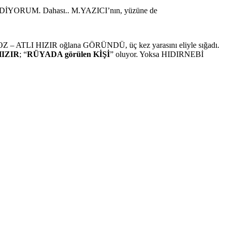
 DİYORUM. Dahası.. M.YAZICI’nın, yüzüne de
BOZ – ATLI HIZIR oğlana GÖRÜNDÜ, üç kez yarasını eliyle sığadı.
HIZIR
; “
RÜYADA görülen KİŞİ
” oluyor. Yoksa HIDIRNEBİ