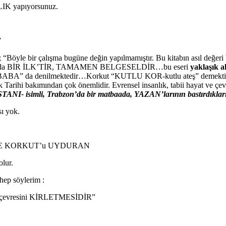
LIK yapıyorsunuz.
”
öyle bir çalışma bugüne değin yapılmamıştır. Bu kitabın asıl değer
ayatında BİR İLK’TİR, TAMAMEN BELGESELDİR…bu eseri
yaklaşık a
BA” da denilmektedir…Korkut “KUTLU KOR-kutlu ateş” demektir. “Ateş
 Tarihi bakımından çok önemlidir. Evrensel insanlık, tabii hayat ve çevr
I- isimli, Trabzon’da bir matbaada, YAZAN’larının bastırdıkları
ı yok.
DEDE KORKUT’u UYDURAN
lur.
hep söylerim :
evresini KİRLETMESİDİR”