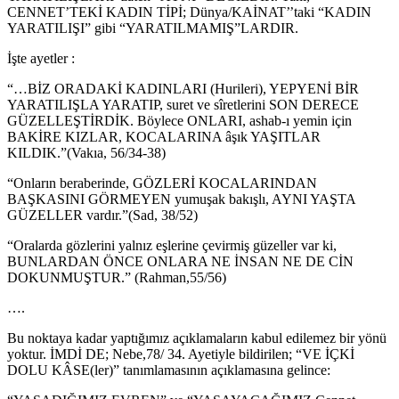
CENNET’TEKİ KADIN TİPİ; Dünya/KAİNAT’’taki “KADIN
YARATILIŞI” gibi “YARATILMAMIŞ”LARDIR.
İşte ayetler :
“…BİZ ORADAKİ KADINLARI (Hurileri), YEPYENİ BİR
YARATILIŞLA YARATIP, suret ve sîretlerini SON DERECE
GÜZELLEŞTİRDİK. Böylece ONLARI, ashab-ı yemin için
BAKİRE KIZLAR, KOCALARINA âşık YAŞITLAR
KILDIK.”(Vakıa, 56/34-38)
“Onların beraberinde, GÖZLERİ KOCALARINDAN
BAŞKASINI GÖRMEYEN yumuşak bakışlı, AYNI YAŞTA
GÜZELLER vardır.”(Sad, 38/52)
“Oralarda gözlerini yalnız eşlerine çevirmiş güzeller var ki,
BUNLARDAN ÖNCE ONLARA NE İNSAN NE DE CİN
DOKUNMUŞTUR.” (Rahman,55/56)
….
Bu noktaya kadar yaptığımız açıklamaların kabul edilemez bir yönü
yoktur. İMDİ DE; Nebe,78/ 34. Ayetiyle bildirilen; “VE İÇKİ
DOLU KÂSE(ler)” tanımlamasının açıklamasına gelince: