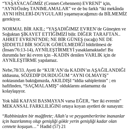
“YAŞAYACAĞIMIZ (Cennet-Cehennem) EVRENİ” için,
“AYNI/Özdeş TANIMLAMALAR” ve de bu farklı “iki mekânda
AYNI HİSLERİ-DUYGULARI yaşamayacağımızı da BİLMEMİZ
gerekiyor.
NORMAL BİR AKIL; “YAŞADIĞIMIZ EVREN’de Güneşten ve
Soğuktan ŞİKAYET ETTİĞİMİZİ bilir. DİĞER TARAFTAN..
AHRET EVRENİ’NDE; NE BİR GÜNEŞ (sıcağı) NE DE
ŞİDDETLİ BİR SOĞUK GÖRÜLMEDİĞİ bildirilmesi de
(İnsan/76:13-14), AYNİLEŞTİRMEYİ yasaklamaktadır! Bu
durumda her iki evren için –KADIN denilen VARLIK için de
AYNİLEŞTİRME yapılamaz.
Nebe,78/33. Ayeti ile “KUR’AN’da KADIN’ın AŞAĞILANDIĞI
iddiasına, SÖZEDİP DURDUĞUM “AYNI OLMAYIŞ”
noktasından baktığımızda, AKILDIŞI “iddia sahiplerinin” ; en
hafifinden, “SAÇMALAMIŞ” olduklarını anlamamız da
kolaylaşıyor.
Yok hâlâ KAFASI BASMAYAN varsa EĞER, “her iki evrenin”
MEKANSAL FARKLILIĞINI ortaya koyan ayetleri de sunayım:
“
Rabbinizden bir mağfirete; Allah’a ve peygamberlerine inananlar
için hazırlanmış olup genişliği gökle yerin genişliği kadar olan
cennete koşuşun…”
Hadid (57) 21