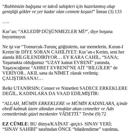
“
Rabbinizin bağışına ve takvâ sahipleri için hazırlanmış olup
genişliği gökler ve yer kadar olan cennete koşun!
” İmran (3) 133
…..
Kur’an; “AKLEDİP DÜŞÜNMEZLER Mİ?”, diye boşuna
buyurmuyor.
Ne işi var “Tomurcuk-Turunç göğüslerin, nar memelerin, Kuran-I
Kerim’de DİYE SORAN CAHİLİYET: Kur’an-ı Kerim, seni her
alanda BİLGİLENDİRİYOR… EY KARA CAHİL, “SANA;
Yaşamakta olduğumuz “UZAY kainat EVRENİ” yanında,
Yaşayacağımız “AHRET EVRENİ”NE AİT “BİLGİLER” de
VERİYOR.. AKIL sana da NİMET olarak verilmiş;
ÇALIŞTIRSANA!…
Belki UTANIRSIN; Cennet ve Nimetleri SADECE ERKEKLERE
DEĞİL, KADINLARA DA VAAD EDİLMİŞTİR:
“
ALLAH, MÜMİN ERKEKLERE ve MÜMİN KADINLARA, içinde
ebedî kalmak üzere altından ırmaklar akan cennetler ve Adn
cennetlerinde güzel meskenler VÂDETTİ
.” Tevbe (9) 72
EZ CÜMLE
: BU dünya/KAİNAT -geçici- SINAV YERİ;
“SINAV SAHİBİ” tarafından ÖNCE “bilgilendirme” yapılmış,