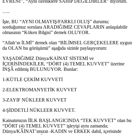
EVRENİ’’, “Aynı özelliklere SAHİP DEĞİLDİRLER” diyorum.
…..
İşte, BU “AYNI OLMAYIŞ/FARKLI OLUŞ” durumu;
sorduğumuz sorulara ARADIĞIMIZ CEVAPLARIN anlaşılabilir
olmasının “Köken Bilgisi” demek OLUYOR.
“Allah’ın İLMİ” demek olan “BİLİMSEL GERÇEKELERE uygun
da OLAN bu görüşümü” aşağıda sizinle paylaşıyorum:
YAŞADIĞIMIZ Dünya/KAİNAT SİSTEMİ ve
İÇERİSİNDEKİLER, “DÖRT (4) TEMEL KUVVET” üzerine
İNŞÂ edilmiş BULUNUYOR. Bunlar:
1-KÜTLE ÇEKİM KUVVETİ
2-ELEKTROMANYETİK KUVVET
3-ZAYIF NÜKLEER KUVVET
4-ŞİDDETLİ NÜKLEER KUVVET.
Kainatımızın İİLK BAŞLANGICINDA “TEK KUVVET” olan bu
“DÖRT (4) TEMEL KUVVET” işleyişi aynı zamanda;
Dünya/KÂİNAT’ımızın -KADIN ve ERKEK dahil, içerisinde