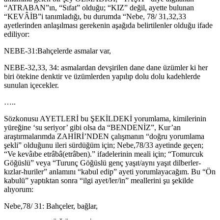
“ATRABAN”ın, “Sıfat” olduğu; “KIZ” değil, ayette bulunan
“KEVÂİB”i tanımladığı, bu durumda “Nebe, 78/ 31,32,33
ayetlerinden anlaşılması gerekenin aşağıda belirtilenler olduğu ifade
ediliyor:
NEBE-31:Bahçelerde asmalar var,
NEBE-32,33, 34: asmalardan devşirilen dane dane üzümler ki her
biri ötekine denktir ve üzümlerden yapılıp dolu dolu kadehlerde
sunulan içecekler.
…..
Sözkonusu AYETLERİ bu ŞEKİLDEKİ yorumlama, kimilerinin
yüreğine ‘su seriyor’ gibi olsa da “BENDENİZ”, Kur’an
araştırmalarımda ZAHİRİ’NDEN çalışmanın “doğru yorumlama
şekli” olduğunu ileri sürdüğüm için; Nebe,78/33 ayetinde geçen;
“Ve kevâıbe etrâbâ(etrâben).” ifadelerinin meali için; “Tomurcuk
Göğüslü” veya “Turunç Göğüslü genç yaşıt/aynı yaşıt dilberler-
kızlar-huriler” anlamını “kabul edip” ayeti yorumlayacağım. Bu “Ön
kabulü” yaptıktan sonra “ilgi ayet/ler/in” meallerini şu şekilde
alıyorum:
Nebe,78/ 31: Bahçeler, bağlar,