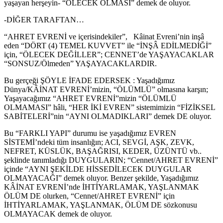
yaşayan herşeyin- “ÖLECEK OLMASI” demek de oluyor.
-DİĞER TARAFTAN…
“AHRET EVRENİ ve içerisindekiler”, Kâinat Evreni’nin inşâ
eden “DÖRT (4) TEMEL KUVVET” ile “İNŞÂ EDİLMEDİĞİ”
için, “ÖLECEK DEĞİLLER”; CENNET’de YAŞAYACAKLAR
“SONSUZ/Ölmeden” YAŞAYACAKLARDIR.
Bu gerçeği ŞÖYLE İFADE EDERSEK : Yaşadığımız
Dünya/KÂİNAT EVRENİ’mizin, “ÖLÜMLÜ” olmasına karşın;
Yaşayacağımız “AHRET EVRENİ”mizin “ÖLÜMLÜ
OLMAMASI” hâli, “HER İKİ EVREN” sistemimizin “FİZİKSEL
SABİTELERİ”nin “AYNI OLMADIKLARI” demek DE oluyor.
Bu “FARKLI YAPI” durumu ise yaşadığımız EVREN
SİSTEMİ’ndeki tüm insanlığın; ACI, SEVGİ, AŞK, ZEVK,
NEFRET, KÜSLÜK, BAŞAĞRISI, KEDER, ÜZÜNTÜ vb..
şeklinde tanımladığı DUYGULARIN; “Cennet/AHRET EVRENİ”
içinde “AYNI ŞEKİLDE HİSSEDİLECEK DUYGULAR
OLMAYACAĞI” demek oluyor. Benzer şekilde, Yaşadığımız
KÂİNAT EVRENİ’nde İHTİYARLAMAK, YAŞLANMAK
ÖLÜM DE olurken, “Cennet/AHRET EVRENİ” için
İHTİYARLAMAK, YAŞLANMAK, ÖLÜM DE sözkonusu
OLMAYACAK demek de oluyor.