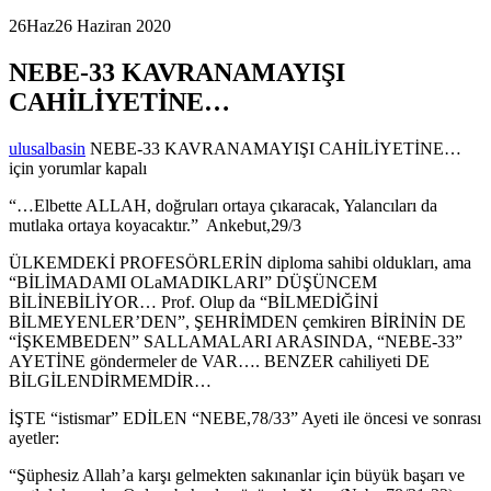
26
Haz
26 Haziran 2020
NEBE-33 KAVRANAMAYIŞI
CAHİLİYETİNE…
ulusalbasin
NEBE-33 KAVRANAMAYIŞI CAHİLİYETİNE…
için
yorumlar kapalı
“…Elbette ALLAH, doğruları ortaya çıkaracak, Yalancıları da
mutlaka ortaya koyacaktır.” Ankebut,29/3
ÜLKEMDEKİ PROFESÖRLERİN diploma sahibi oldukları, ama
“BİLİMADAMI OLaMADIKLARI” DÜŞÜNCEM
BİLİNEBİLİYOR… Prof. Olup da “BİLMEDİĞİNİ
BİLMEYENLER’DEN”, ŞEHRİMDEN çemkiren BİRİNİN DE
“İŞKEMBEDEN” SALLAMALARI ARASINDA, “NEBE-33”
AYETİNE göndermeler de VAR…. BENZER cahiliyeti DE
BİLGİLENDİRMEMDİR…
İŞTE “istismar” EDİLEN “NEBE,78/33” Ayeti ile öncesi ve sonrası
ayetler:
“Şüphesiz Allah’a karşı gelmekten sakınanlar için büyük başarı ve