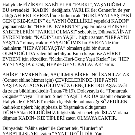
Haliyle de FİZİKSEL SABİTELER “FARKI”, YAŞADIĞIMIZ
BU evrendeki “KADIN” dediğimiz VARLIK ile; Cennet’in de yer
aldığı AHİRET EVRENİ’nde bulunacak “HURİ-AYNI YAŞTAKİ
GENÇ KIZ-KADIN” da “AYNI ÖZELLİKLİ yapıdaki KADIN”
yapmamaktadır. “HER İKİ EVREN’İN” yapılarındaki FİZİKSEL
SABİTELERİN “FARKLI OLMASI” sebebiyle, Dünya/KÂİNAT
EVRENİ’ndeki “KADIN’ların YAŞI”, hiçbir zaman “HEP AYNI
YAŞ’TA” olmayacaktır. YAŞADIĞIMIZ bu EVREN’de tüm
kadınların “HEP AYNI YAŞTA” olmaları gibi bir durum
OLMADIĞI DA zaten bilinebiliyor. Buna karşın ise AHİRET
EVRENİ için sözedilen “Kadın-Huri-Genç Yaşıt Kızlar” ise “HEP
AYNI YAŞTA olacak, HEP de GENÇ KALACAK’lardır.
AHİRET EVRENİ’nde, SAÇILMIŞ BİRER İNCİ SANILACAK
(Cennet ehline hizmet için) ÇEVRELERİNDE (HEP AYNI
YAŞTA KALACAK) ÖLÜMSÜZ GENÇLER DOLAŞACAĞI
da zaten bildirilmektedir (İnsan/76:19). Dolayısıyla da “Tomurcuk
Göğüsler” veya “Turuncu Sineli” YAŞITLAR DA olabilir olacaktır.
Haliyle de CENNET mekânı içerisinde bulunacağı SÖZEDİLEN
kadın/kız tipleri; hiç şüphesiz ki Yaşamakta olduğumuz
DÜNYA’dan BİLDİĞİMİZ bilgisizlikleri sebebiyle İSLAM olana
düşman KADIN- KIZ TİPLERİ zaten OLMAYACAKTIR.
Dünyadaki “sâliha eşler” ile Cennet’teki “Huriler’in”
YARATILIŞLARI zaten “AYNI” DEĞİLDİR. Yani,