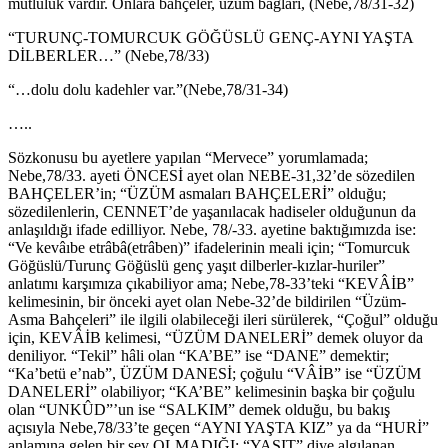
mutluluk vardır. Onlara bahçeler, üzüm bağları, (Nebe,78/31-32)
“TURUNÇ-TOMURCUK GÖĞÜSLÜ GENÇ-AYNI YAŞTA
DİLBERLER…” (Nebe,78/33)
“…dolu dolu kadehler var.”(Nebe,78/31-34)
…..
Sözkonusu bu ayetlere yapılan “Mervece” yorumlamada;
Nebe,78/33. ayeti ÖNCESİ ayet olan NEBE-31,32’de sözedilen
BAHÇELER’in; “ÜZÜM asmaları BAHÇELERİ” olduğu;
sözedilenlerin, CENNET’de yaşanılacak hadiseler olduğunun da
anlaşıldığı ifade edilliyor. Nebe, 78/-33. ayetine baktığımızda ise:
“Ve kevâıbe etrâbâ(etrâben)” ifadelerinin meali için; “Tomurcuk
Göğüslü/Turunç Göğüslü genç yaşıt dilberler-kızlar-huriler”
anlatımı karşımıza çıkabiliyor ama; Nebe,78-33’teki “KEVÂİB”
kelimesinin, bir önceki ayet olan Nebe-32’de bildirilen “Üzüm-
Asma Bahçeleri” ile ilgili olabileceği ileri sürülerek, “Çoğul” olduğu
için, KEVÂİB kelimesi, “ÜZÜM DANELERİ” demek oluyor da
deniliyor. “Tekil” hâli olan “KA’BE” ise “DANE” demektir;
“Ka’betü e’nab”, ÜZÜM DANESİ; çoğulu “VÂİB” ise “ÜZÜM
DANELERİ” olabiliyor; “KA’BE” kelimesinin başka bir çoğulu
olan “UNKÛD”’un ise “SALKIM” demek olduğu, bu bakış
açısıyla Nebe,78/33’te geçen “AYNI YAŞTA KIZ” ya da “HURİ”
anlamına gelen bir şey OLMADIĞI; “YAŞIT” diye algılanan