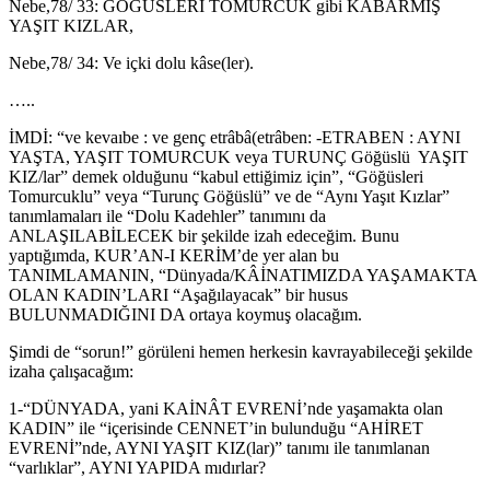
Nebe,78/ 33: GÖĞÜSLERİ TOMURCUK gibi KABARMIŞ
YAŞIT KIZLAR,
Nebe,78/ 34: Ve içki dolu kâse(ler).
…..
İMDİ: “ve kevaıbe : ve genç etrâbâ(etrâben: -ETRABEN : AYNI
YAŞTA, YAŞIT TOMURCUK veya TURUNÇ Göğüslü YAŞIT
KIZ/lar” demek olduğunu “kabul ettiğimiz için”, “Göğüsleri
Tomurcuklu” veya “Turunç Göğüslü” ve de “Aynı Yaşıt Kızlar”
tanımlamaları ile “Dolu Kadehler” tanımını da
ANLAŞILABİLECEK bir şekilde izah edeceğim. Bunu
yaptığımda, KUR’AN-I KERİM’de yer alan bu
TANIMLAMANIN, “Dünyada/KÂİNATIMIZDA YAŞAMAKTA
OLAN KADIN’LARI “Aşağılayacak” bir husus
BULUNMADIĞINI DA ortaya koymuş olacağım.
Şimdi de “sorun!” görüleni hemen herkesin kavrayabileceği şekilde
izaha çalışacağım:
1-“DÜNYADA, yani KAİNÂT EVRENİ’nde yaşamakta olan
KADIN” ile “içerisinde CENNET’in bulunduğu “AHİRET
EVRENİ”nde, AYNI YAŞIT KIZ(lar)” tanımı ile tanımlanan
“varlıklar”, AYNI YAPIDA mıdırlar?