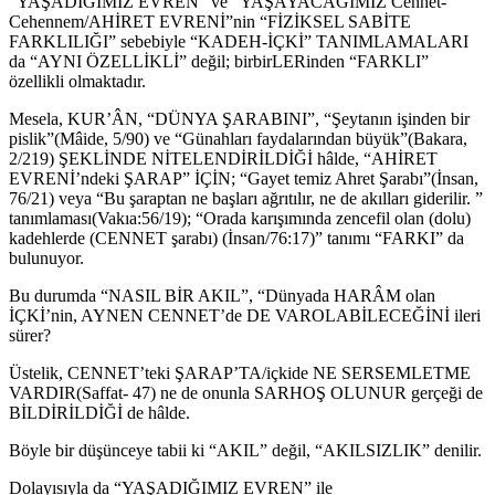
“YAŞADIĞIMIZ EVREN” ve “YAŞAYACAĞIMIZ Cennet-
Cehennem/AHİRET EVRENİ”nin “FİZİKSEL SABİTE
FARKLILIĞI” sebebiyle “KADEH-İÇKİ” TANIMLAMALARI
da “AYNI ÖZELLİKLİ” değil; birbirLERinden “FARKLI”
özellikli olmaktadır.
Mesela, KUR’ÂN, “DÜNYA ŞARABINI”, “Şeytanın işinden bir
pislik”(Mâide, 5/90) ve “Günahları faydalarından büyük”(Bakara,
2/219) ŞEKLİNDE NİTELENDİRİLDİĞİ hâlde, “AHİRET
EVRENİ’ndeki ŞARAP” İÇİN; “Gayet temiz Ahret Şarabı”(İnsan,
76/21) veya “Bu şaraptan ne başları ağrıtılır, ne de akılları giderilir. ”
tanımlaması(Vakıa:56/19); “Orada karışımında zencefil olan (dolu)
kadehlerde (CENNET şarabı) (İnsan/76:17)” tanımı “FARKI” da
bulunuyor.
Bu durumda “NASIL BİR AKIL”, “Dünyada HARÂM olan
İÇKİ’nin, AYNEN CENNET’de DE VAROLABİLECEĞİNİ ileri
sürer?
Üstelik, CENNET’teki ŞARAP’TA/içkide NE SERSEMLETME
VARDIR(Saffat- 47) ne de onunla SARHOŞ OLUNUR gerçeği de
BİLDİRİLDİĞİ de hâlde.
Böyle bir düşünceye tabii ki “AKIL” değil, “AKILSIZLIK” denilir.
Dolayısıyla da “YAŞADIĞIMIZ EVREN” ile