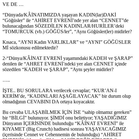
VE DE …
“Dünyada/KÂİNATIMIZDA yaşayan KADIN(lar)DAKİ
“Göğüsler” ile “AHİRET EVRENİ’nde yer alan “CENNET”de
bulunacağından SÖZEDİLEN KADINLAR/HURİLER’deki
“TOMURCUK (vb.) GÖĞÜS/ler”, “Aynı Göğüsler(ler) midirler?
Kısaca, “AYNI Kadın VARLIKLAR” ve “AYNI” GÖĞÜSLER
Mİ sözkonusu edilmektedir?
2-“Dünya/KÂİNAT EVRENİ yaşamındaki KADEH ve ŞARAP”
denilen ile “AHRET EVRENİ’ndeki yer alan CENNET içinde
sözedilen “KADEH ve ŞARAP”, “Aynı şeyler midirler?
…..
İŞTE.. BU SORULARA verilecek cevaplar; “KUR’AN-I
KERİM’de, “KADINLARI AŞAĞILAYACAK” bir durum olup
olmadığının CEVABINI DA ortaya koyacaktır.
Bu cevaba ULAŞABİLMEK İÇİN İSE “sahip olmamız gereken”
bir “BİLGİ” bulunuyor. ŞİMDİ onu belirtiyor; YAŞADIĞIMIZ
Dünyanın İÇERİSİNDE bulunduğu “KÂİNAT EVRENİ” ile
KIYAMET (Big Crunch) hadisesi sonrası YAŞAYACAĞIMIZ
(içerisinde Cennet ve Cehennemin de bulunduğu) “AHİRET