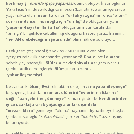
korkmayışı,
onunla iç içe yaşaması
demek oluyor. İnsanoğlunun,
‘
Yaratıcısı
’nın düzenlediği kozmosun (kainatın) ve onun içersinde
yaşamakta olan ‘
insan türü
’nün “
ortak yazgısı
”nın, önce “
ölüm”;
sonrasında ise, insanoğlu için “diriliş” de
olduğunun, yani;
“
yaşamın/hayatın İki Safha
” olduğunun insan tarafından
“
bilinçli
” bir şekilde kabullenilişi olduğunu kastediyoruz. İnsanın,
“
her AN ölebileceğinin şuurunda
” olma hâli de bu oluyor..
Uzak geçmişte; insanlığın yaklaşık MÖ.10.000 civarı olan
“yeryüzündeki ilk döneminde” yaşanan “
ölümün Evcil olması
”
sebebiyle, insanoğlu;
ölülerini “evlerinin altına
” gömüyordu.
Çünkü bu ilk dönem(ler)de
ölüm
, insana henüz
“
yabanileşmemişti”
.
Ne zaman ki
ölüm
, ‘
Evcil
’ olmaktan çıkıp, “
insana yabanileşmeye
”
başlayınca, bu defa
insanlar; ölülerini “evlerinin altlarına”
değil, “bahçelerine gömmeye”
, zaman içinde de,
kendilerinden
iyice uzaklaştırarak,
yaşadığı alanlar dışındaki
“mezarlıklara”
gömmeye; “ölümü” hayatının dışına itmeye başladı.
Çünkü, insanoğlu, “
sahip olması
” gereken “
kimlikten
” uzaklaşmış
bulunuyordu.
Böylelikle de, insanın,
ürktüğü/korktuğu
, yanına
yaklaştırmak bile