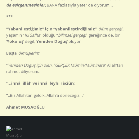
da esirgenmesinler
, BANA fazlasıyla yeter de diyorum…
***
“Yabanileştiğimiz” için “yabanileştirdiğimiz”
‘
ölüm gerçeği
’,
yaşamın “
İki Safha
” olduğu “
bilimsel gerçeği
” gereğince de, bir
‘
Yokoluş
’ değil, ‘
Yeniden Doğuş
’ oluyor.
Başta ‘
ölmüşlerim
’
“
Yeniden Doğuş için ölen, “GERÇEK Mümin/Müminata
” Allah’tan
rahmet diliyorum…
“…
innâ lillâh ve innâ ileyhi râciûn
:
“
..Biz Allah’tan geldik, Allah’a döneceğiz…”
Ahmet MUSAOĞLU