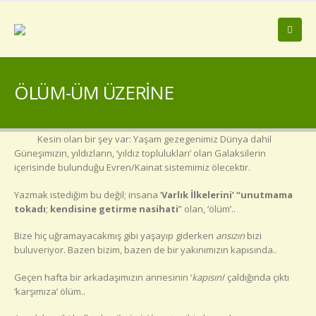
ÖLÜM-ÜM ÜZERİNE
Kesin olan bir şey var: Yaşam gezegenimiz Dünya dahil
Güneşimizin, yıldızların, ‘yıldız toplulukları’ olan Galaksilerin
içerisinde bulunduğu Evren/Kainat sistemimiz ölecektir.
Yazmak istediğim bu değil; insana ‘
Varlık İlkelerini’ “unutmama
tokadı
;
kendisine getirme nasihati
” olan, ‘ölüm’..
Bize hiç uğramayacakmış gibi yaşayıp giderken
ansızın
bizi
buluveriyor. Bazen bizim, bazen de bir yakınımızın kapısında..
Geçen hafta bir arkadaşımızın annesinin ‘
kapısını
’ çaldığında çıktı
‘karşımıza’ ölüm..