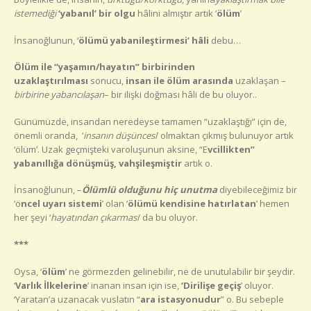
istemediği
‘yabanıl’ bir olgu
hâlini almıştır artık ‘
ölüm
’
İnsanoğlunun, ‘
ölümü yabanileştirmesi’ hâli
debu…
Ölüm ile “yaşamın/hayatın” birbirinden
uzaklaştırılması
sonucu,
insan ile ölüm
arasında
uzaklaşan –
birbirine yabancılaşan
– bir ilişki doğması hâli de bu oluyor..
Günümüzde, insandan neredeyse tamamen “uzaklaştığı” için de,
önemli oranda, ‘
insanın düşüncesi
’ olmaktan çıkmış bulunuyor artık
‘ölüm’. Uzak geçmişteki varoluşunun aksine, “E
vcillikten”
yabanıllığa dönüşmüş, vahşileşmiştir
artık o.
İnsanoğlunun, –
Ölümlü olduğunu hiç unutma
diyebileceğimiz bir
‘ö
ncel uyarı sistemi
’ olan ‘
ölümü
kendisine hatırlatan
’ hemen
her şeyi ‘
hayatından çıkarması
’ da bu oluyor.
***
Oysa, ‘
ölüm
’ ne görmezden gelinebilir, ne de unutulabilir bir şeydir.
‘
Varlık İlkelerine
’ inanan insan için ise,
‘Dirilişe geçiş
’ oluyor.
‘Yaratan’a uzanacak vuslatın “
ara istasyonudur
” o. Bu sebeple