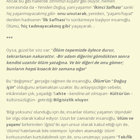
Ancak bu gibi hallerde
zihnimizi kuşatır
gibi oluyor, hemen
sonrasında da –
Yeniden Doğuş, yani yaşamın “
İkinci Safhası
” sanki
hiç yaşanmayacakmış gibi
–
onu unutarak
, yeniden,
“yaşam/hayat
”
denilen hadisenin “
İlk Safhası
”nı sürdürmeye başlıyor insanoğlu.
Ölümü, ‘
hiç tadmayacakmış gibi
’ yaşayarak…
***
Oysa, güzel bir söz var: “
Ölüm tepemizde öylece durur,
tekrarlanan nakarattır. -Bir adam diğerini gömdükten sonra
kendisi uzatılır ölüm yatağına. Ve bir diğeri de onu gömer;
bunların hepsi kısacık bir zamana sığar
”
Bu “değişmez” gerçeğe rağmen de insanoğlu,
Ölüm
’ün “
Doğuş
için
”
olduğunu anlamaktan uzaktır. Bu anlayışsızlığın sebebi,
inkârından çok, yaşadığı ‘S
ahte
–
kendine ait olmayan
–
Kültür
’
ün
–
kültürsüzlüğün
– getirdiği
Bilgisizlik oluyor
.
‘Bilgi yoksunu’ olunduğu için de, insanlar ölümü; yaşamın ‘
dışındaki
’
bir olgu olarak kabul ediyor. Uzun bir zamandır insanoğlu, ‘
ölüm ve
yaşamı
’ birbirinden ‘
ilgisiz
’ iki ayrı unsur olarak kabul ettiği için de,
‘
ölümü
’ hatırlamak bile istemiyor. İçinden atamadığı ‘
ölüm
’
korkusundan kurtulabilmek için de, onu unutmayı; yaşamı “
Tek/İlk