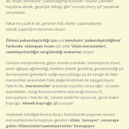
de, insan; kendisine “
yabancılaşmış
”bulunan “
ölümü
”,yeniden
hayatına almak, geçmişte olduğu gibi “
onunla yine iç içe
” yaşamak
zorundadır.
Fakat ne yazık ki de, görünen hâl; ölüme ‘
yabancılaşmış
’
olarak
yaşanılıyor
olunması oluyor.
Ölümü yabanileştirdiği için
asıl
kendisini ‘
yabanileştirdiğinin
’
farkında olamayan insan
için artık
‘ölüm merasimleri’,
samimiyetsizliğin sergilendiği mekanlar
oluyor.
Cenaze merasimlerine gelen önemli orandaki ‘
samimiyetsiz insan
’;
kimin ağlayıp ağlamadığı, kimlerin çelenk gönderip göndermediği ya
da merasime gelenlerin azlığı veya çokluğu ya da zengin ile fakir
merasimleri arasındaki farkı değerlendirmek ile meşgul oluyor.
Tabii ki de, ‘
merasimciler
’ arasında siyasiler varsa eğer –
ki zaten
başroldeler
-,
hangi kuruma kimlerin atanacağı
sorunu (?)
konuşuluyor. Hele bir de, ‘
cenaze sahibi
’ bir siyasi ise, görün bakın
kuyruğu; ‘
ekmek kuyruğu
’ gibi uzuyor!..
Söylemek istediğim kısaca da şu: Günümüzde yaşanan cenaze
merasimlerinde konuşması gereken
ölüm, ‘susuyor’; cenazeye
gelen ‘ölümsüzler/samimiyetsizler’ konuşuyor
.