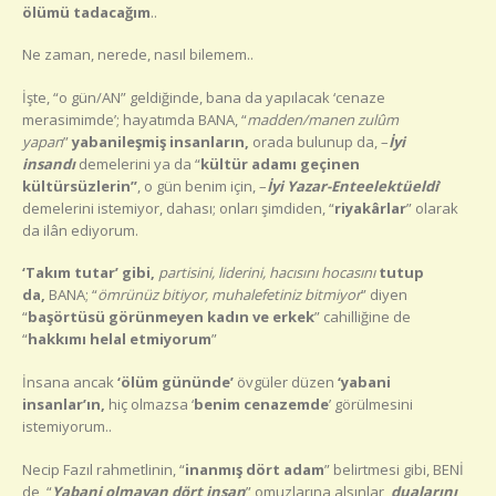
ölümü tadacağım
..
Ne zaman, nerede, nasıl bilemem..
İşte, “o gün/AN” geldiğinde, bana da yapılacak ‘cenaze
merasimimde’; hayatımda BANA, “
madden/manen zulûm
yapan
”
yabanileşmiş insanların,
orada bulunup da, –
İyi
insandı
demelerini ya da “
kültür adamı geçinen
kültürsüzlerin”
, o gün benim için, –
İyi Yazar-Enteelektüeldi
’
demelerini istemiyor, dahası; onları şimdiden, “
riyakârlar
” olarak
da ilân ediyorum.
‘Takım tutar’ gibi,
partisini, liderini, hacısını hocasını
tutup
da,
BANA; “
ömrünüz bitiyor, muhalefetiniz bitmiyor
” diyen
“
başörtüsü görünmeyen kadın ve erkek
” cahilliğine de
“
hakkımı helal etmiyorum
”
İnsana ancak
‘ölüm gününde’
övgüler düzen
‘yabani
insanlar’ın,
hiç olmazsa ‘
benim cenazemde
’ görülmesini
istemiyorum..
Necip Fazıl rahmetlinin, “
inanmış dört adam
” belirtmesi gibi, BENİ
de, “
Yabani olmayan dört insan
” omuzlarına alsınlar,
dualarını