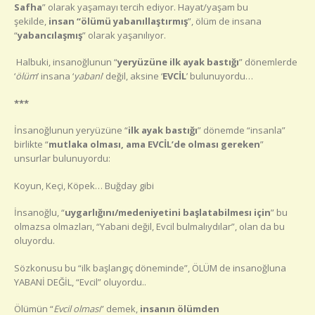
Safha
” olarak yaşamayı tercih ediyor. Hayat/yaşam bu
şekilde,
insan “ölümü yabanıllaştırmış
”, ölüm de insana
“
yabancılaşmış
” olarak yaşanılıyor.
Halbuki, insanoğlunun “
yeryüzüne ilk ayak bastığı
” dönemlerde
‘
ölüm
’ insana ‘
yabani
’ değil, aksine ‘
EVCİL
’ bulunuyordu…
***
İnsanoğlunun yeryüzüne “
ilk ayak bastığı
” dönemde “insanla”
birlikte “
mutlaka olması, ama EVCİL’de olması gereken
”
unsurlar bulunuyordu:
Koyun, Keçi, Köpek… Buğday gibi
İnsanoğlu, “
uygarlığını/medeniyetini başlatabilmesı için
” bu
olmazsa olmazları, “Yabani değil, Evcil bulmalıydılar”, olan da bu
oluyordu.
Sözkonusu bu “ilk başlangıç döneminde”, ÖLÜM de insanoğluna
YABANİ DEĞİL, “Evcil” oluyordu..
Ölümün “
Evcil olması
” demek,
insanın ölümden