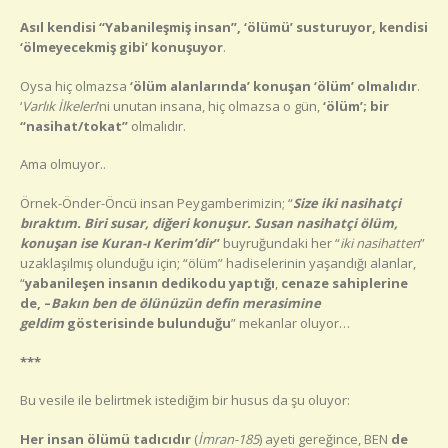
Asıl kendisi “Yabanileşmiş insan”, ‘ölümü’ susturuyor, kendisi
‘ölmeyecekmiş gibi’ konuşuyor
.
Oysa hiç olmazsa
‘ölüm alanlarında’ konuşan ‘ölüm’ olmalıdır
.
‘
Varlık İlkeleri
’ni unutan insana, hiç olmazsa o gün,
‘ölüm’; bir
“nasihat/tokat”
olmalıdır.
Ama olmuyor..
Örnek-Önder-Öncü insan Peygamberimizin; “
Size iki nasihatçi
bıraktım. Biri susar, diğeri konuşur. Susan nasihatçi ölüm,
konuşan ise Kuran-ı Kerim’dir
”
buyruğundaki her “
iki nasihatten
”
uzaklaşılmış olunduğu için; “ölüm” hadiselerinin yaşandığı alanlar,
“
yabanileşen insanın
dedikodu yaptığı
,
cenaze sahiplerine
de, –
Bakın ben de ölünüzün defin merasimine
geldim
gösterisinde bulunduğu
” mekanlar oluyor…
***
Bu vesile ile belirtmek istediğim bir husus da şu oluyor:
Her insan ölümü tadıcıdır
(
İmran-185
) ayeti gereğince, BEN
de